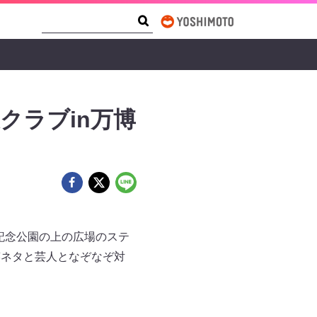
Search Form
Search
クラブin万博
博記念公園の上の広場のステ
笑ネタと芸人となぞなぞ対