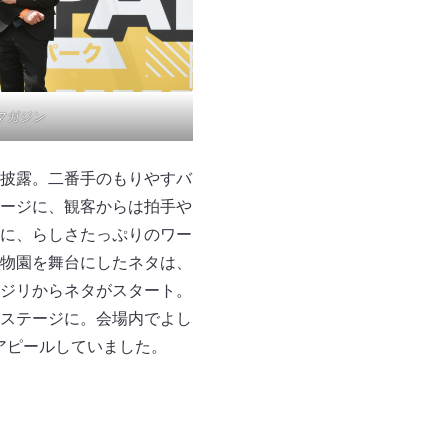
 マガジン
披露。二番手のもりやすバ
ージに、観客からは拍手や
に、らしさたっぷりのワー
物園を舞台にしたネタは、
ジリからネタがスタート。
ステージに。会場内でよし
アピールしていました。