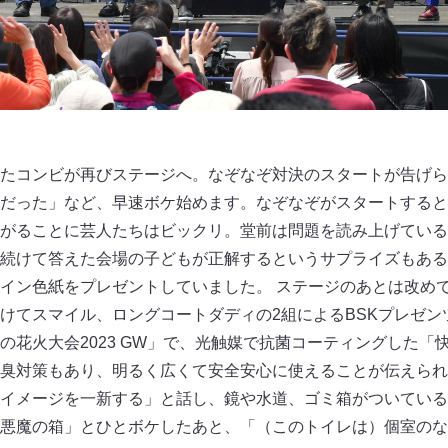
たコンビが再びステージへ。なぞなぞ対決のスタートが告げら
だった」など、早速ボケ始めます。なぞなぞがスタートすると
がることに芸人たちはビックリ。堂前は問題を読み上げている
続けて答えた会場の子どもが正解するというサプライズもある
イン色紙をプレゼントしていました。 ステージのあとは改め
けてスマイル、ロングコートダディの2組によるBSKプレゼン
の花火大会2023 GW」で、光触媒で抗菌コーティングした「
臭対策もあり、明るく広くて安全安心に使えることが伝えられ
イメージを一新する」と話し、鏡や水道、ゴミ箱がついている
悪魔の箱」とひとボケしたあと、「（このトイレは）個室のな