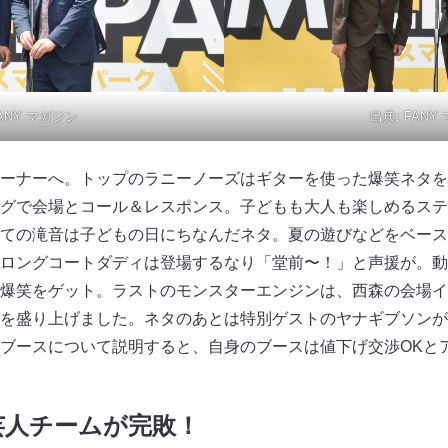
ANY マガジン
出典:
FANY
ーナーへ。トップのラニーノーズはギターを使った爆笑ネタを
グで会場とコール＆レスポンス。子どもも大人も楽しめるステ
ての滝音は子どもの日にちなんだネタ。夏の遊びなどをベース
ロングコートダディは登場するなり「堂前〜！」と声援が。動
爆笑をゲット。ラストのモンスターエンジンは、西森の会場イ
を盛り上げました。ネタのあとは特別ゲストのヤナギブソンが
ブースについて説明すると、自身のブースは値下げ交渉OKと
芸人チームが完敗！