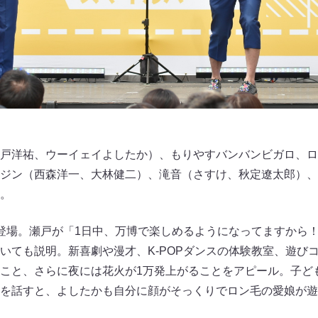
戸洋祐、ウーイェイよしたか）、もりやすバンバンビガロ、ロ
ジン（西森洋一、大林健二）、滝音（さすけ、秋定遼太郎）、
。
登場。瀬戸が「1日中、万博で楽しめるようになってますから
いても説明。新喜劇や漫才、K-POPダンスの体験教室、遊び
こと、さらに夜には花火が1万発上がることをアピール。子ど
を話すと、よしたかも自分に顔がそっくりでロン毛の愛娘が遊