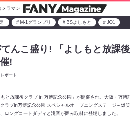
カメラマン
定!
# M-1グランプリ
# BSよしもと
# JO1
てんこ盛り! 「よしもと放課後
催!
レポート
しもと放課後クラブ in 万博記念公園」が開催され、大阪・万
クラブin万博記念公園 スペシャルオープニングステージ～爆
、ロングコートダディと滝音が囲み取材に登場しました。