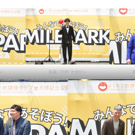
ン
出典:
FANY マガジン