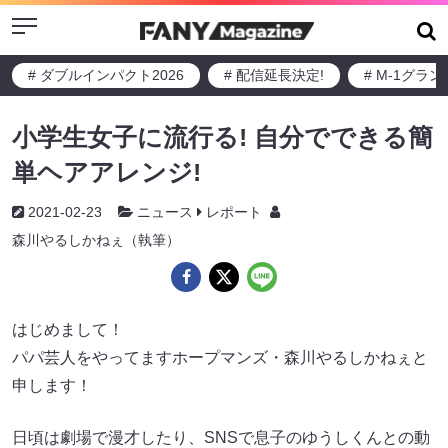
Menu
# ダブルインパクト2026
# 配信延長決定!
# M-1グラ
小学生女子に流行る! 自分でできる簡
単ヘアアレンジ!
2021-02-23
ニュース
レポート
森川やるしかねぇ（執筆）
はじめまして！
パパ芸人をやってますホープマンズ・森川やるしかねぇと
申します！
日頃は劇場で漫才したり、SNSで息子のゆうしくんとの動