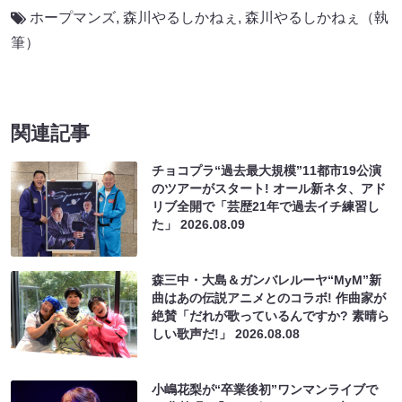
ホープマンズ
,
森川やるしかねぇ
,
森川やるしかねぇ（執
筆）
関連記事
チョコプラ“過去最大規模”11都市19公演
のツアーがスタート! オール新ネタ、アド
リブ全開で「芸歴21年で過去イチ練習し
た」
2026.08.09
森三中・大島＆ガンバレルーヤ“MyM”新
曲はあの伝説アニメとのコラボ! 作曲家が
絶賛「だれが歌っているんですか? 素晴ら
しい歌声だ!」
2026.08.08
小嶋花梨が“卒業後初”ワンマンライブで