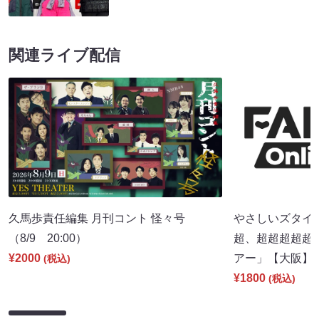
関連ライブ配信
久馬歩責任編集 月刊コント 怪々号
やさしいズタイpr
（8/9 20:00）
超、超超超超超
¥2000
アー」【大阪】（8
(税込)
¥1800
(税込)