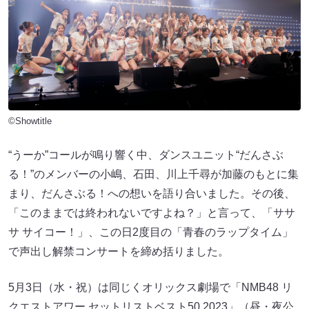
©Showtitle
“うーか”コールが鳴り響く中、ダンスユニット“だんさぶ
る！”のメンバーの小嶋、石田、川上千尋が加藤のもとに集
まり、だんさぶる！への想いを語り合いました。その後、
「このままでは終われないですよね？」と言って、「ササ
サ サイコー！」、この日2度目の「青春のラップタイム」
で声出し解禁コンサートを締め括りました。
5月3日（水・祝）は同じくオリックス劇場で「NMB48 リ
クエストアワー セットリストベスト50 2023」（昼・夜公