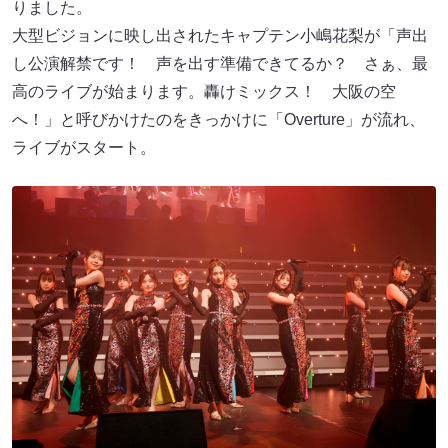
りました。
大型ビジョンに映し出されたキャプテン小嶋花梨が「声出
し公演解禁です！ 声を出す準備できてるか？ さぁ、最
高のライブが始まります。轟けミックス！ 大阪の空
へ！」と呼びかけたのをきっかけに「Overture」が流れ、
ライブがスタート。