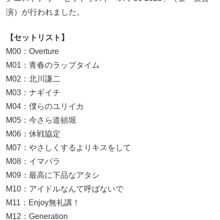
演）が行われました。
【セットリスト】
M00：Overture
M01：青春のラップタイム
M02：北川謙二
M03：ナギイチ
M04：僕らのユリイカ
M05：今さら道頓堀
M06：休戦協定
M07：やさしくするよりキスをして
M08：イマパラ
M09：最高に下品なアタシ
M10：アイドルなんて呼ばないで
M11：Enjoy無礼講！
M12：Generation