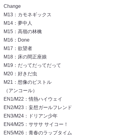
Change
M13：カモネギックス
M14：夢中人
M15：高嶺の林檎
M16：Done
M17：欲望者
M18：床の間正座娘
M19：だってだってだって
M20：好きだ虫
M21：想像のピストル
（アンコール）
EN1/M22：情熱ハイウェイ
EN2/M23：妄想ガールフレンド
EN3/M24：ドリアン少年
EN4/M25：サササ サイコー！
EN5/M26：青春のラップタイム