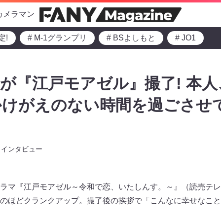
カメラマン
定!
# M-1グランプリ
# BSよしもと
# JO1
が『江戸モアゼル』撮了! 本
かけがえのない時間を過ごさせ
インタビュー
ラマ『江戸モアゼル～令和で恋、いたしんす。～』（読売テレ
のほどクランクアップ。撮了後の挨拶で「こんなに幸せなこと