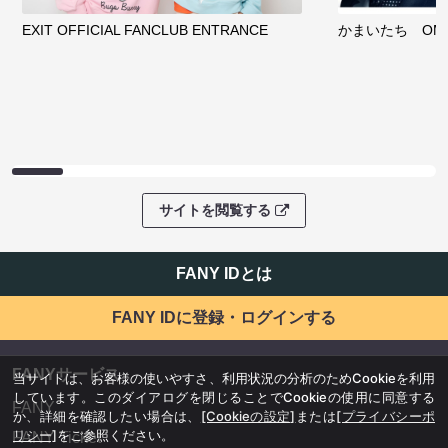
EXIT OFFICIAL FANCLUB ENTRANCE
かまいたち OMA
サイトを閲覧する
FANY IDとは
FANY IDに登録・ログインする
FANYサービス
当サイトは、お客様の使いやすさ、利用状況の分析のためCookieを利用
しています。このダイアログを閉じることでCookieの使用に同意する
FANY
か、詳細を確認したい場合は、
[Cookieの設定]
または
[プライバシーポ
リシー]
をご参照ください。
FANY Ticket