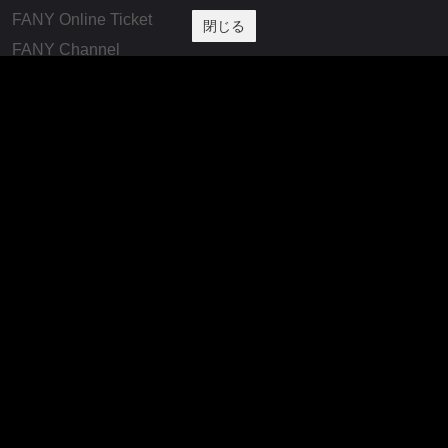
FANY Online Ticket
閉じる
FANY Channel
FANY Crowdfunding
FANY Mall
FANY Commu
法務・規約
プライバシーポリシー
反社会的勢力排除宣言
会社情報
吉本興業株式会社
お問い合わせ
その他