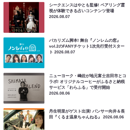
シークエンスはやとも監修! ペアリング霊
視が体験できる占いコンテンツ登場
2026.08.07
バカリズム脚本! 舞台『ノンレムの窓』
vol.2のFANYチケット1次先行受付スター
ト
2026.08.07
ニューヨーク・嶋佐が地元富士吉田市とコ
ラボ! オリジナルコーヒーがふるさと納税
サービス「わらふる」で受付開始
2026.08.06
丹生明里がゲスト出演! パンサー向井＆長
田『くるま温泉ちゃんねる』
2026.08.06