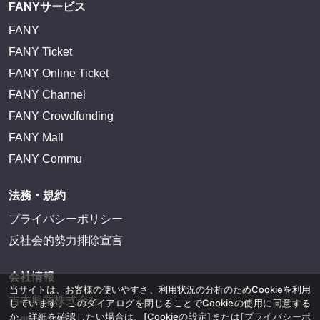
FANYサービス
FANY
FANY Ticket
FANY Online Ticket
FANY Channel
FANY Crowdfunding
FANY Mall
FANY Commu
法務・規約
プライバシーポリシー
反社会的勢力排除宣言
会社情報
当サイトは、お客様の使いやすさ、利用状況の分析のためCookieを利用
吉本興業株式会社
しています。このダイアログを閉じることでCookieの使用に同意する
か、詳細を確認したい場合は、
[Cookieの設定]
または
[プライバシーポ