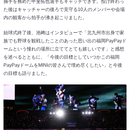
捕手を務めた甲斐拓也選手もキャッチできず。投げ終わっ
た後はキャッチャーの後ろで見守る10人のメンバーや会場
内の観客から拍手が沸き起こりました。
始球式終了後、池﨑はインタビューで「北九州市出身で家
族でも野球を観戦したことのあった思い出の福岡PayPayド
ームという憧れの場所に立ててとても嬉しいです」と感想
を述べるとともに、「今後の目標としていつかこの福岡
PayPayドームをMINIの皆さんで埋め尽くしたい」と今後
の目標も語りました。