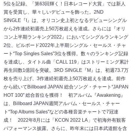
5位を記録。「第63回輝く！日本レコード大賞」では新人
賞を受賞し、華々しいデビューを飾った。2ND
SINGLE『I』は、オリコン史上初となるデビューシングル
から2作連続初週売上50万枚超えを達成。さらには『オリ
コン上半期ランキング2022』においてシングルランキング
2位、ビルボード2022年上半期シングル・セールス・チャ
ート“Top Singles Sales”3位を獲得。数々のランキング記録
を達成し、タイトル曲「CALL 119」はストリーミング累計
再生回数1億回を突破。3RD SINGLE『M』は、初週73.7万
枚を売り上げ、3作連続初週売上50万枚超えを達成。前作
から続いてBillboard JAPAN 総合ソング・チャート“JAPAN
HOT 100” 総合首位を獲得！ 初アルバム『Awakening』
は、Billboard JAPAN週間アルバム・セールス・チャー
ト“Top Albums Sales”などの各種音楽チャートで7冠達
成！ 2022年8月には「KCON 2022 LA」で初海外有観客
パフォーマンス披露。さらに、昨年末には日本武道館を含