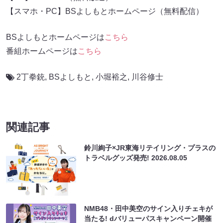
【スマホ・PC】BSよしもとホームページ（無料配信）
BSよしもとホームページは
こちら
番組ホームページは
こちら
2丁拳銃
,
BSよしもと
,
小堀裕之
,
川谷修士
関連記事
鈴川絢子×JR東海リテイリング・プラスの
トラベルグッズ発売!
2026.08.05
NMB48・田中美空のサイン入りチェキが
当たる! dバリューパスキャンペーン開催