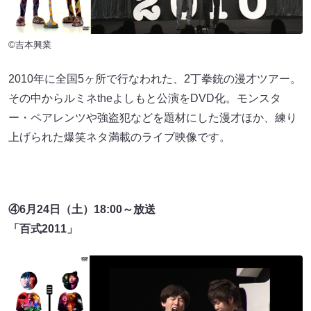
©吉本興業
2010年に全国5ヶ所で行なわれた、2丁拳銃の漫才ツアー。
その中からルミネtheよしもと公演をDVD化。モンスタ
ー・ペアレンツや強盗犯などを題材にした漫才ほか、練り
上げられた爆笑ネタ満載のライブ映像です。
④6月24日（土）18:00～放送
「百式2011」