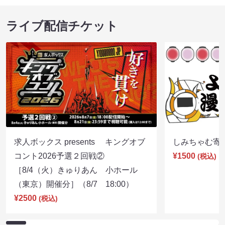
ライブ配信チケット
求人ボックス presents キングオブ
しみちゃむ寄席（
コント2026予選２回戦②
¥1500
(税込)
［8/4（火）きゅりあん 小ホール
（東京）開催分］（8/7 18:00）
¥2500
(税込)