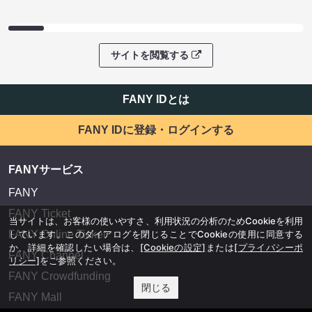
サイトを閲覧する
FANY IDとは
FANY IDに登録・ログインする
FANYサービス
FANY
FANY Ticket
当サイトは、お客様の使いやすさ、利用状況の分析のためCookieを利用
しています。このダイアログを閉じることでCookieの使用に同意する
FANY Online Ticket
か、詳細を確認したい場合は、
[Cookieの設定]
または
[プライバシーポ
FANY Channel
リシー]
をご参照ください。
FANY Crowdfunding
閉じる
FANY Mall