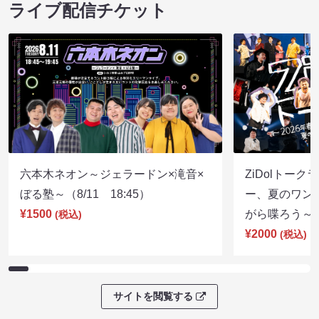
ライブ配信チケット
六本木ネオン～ジェラードン×滝音×
ZiDolトーク
ぼる塾～（8/11 18:45）
ー、夏のワン
¥1500
がら喋ろう～（8
(税込)
¥2000
(税込)
サイトを閲覧する