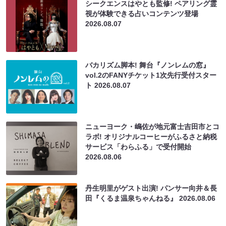
シークエンスはやとも監修! ペアリング霊
視が体験できる占いコンテンツ登場
2026.08.07
バカリズム脚本! 舞台『ノンレムの窓』
vol.2のFANYチケット1次先行受付スター
ト
2026.08.07
ニューヨーク・嶋佐が地元富士吉田市とコ
ラボ! オリジナルコーヒーがふるさと納税
サービス「わらふる」で受付開始
2026.08.06
丹生明里がゲスト出演! パンサー向井＆長
田『くるま温泉ちゃんねる』
2026.08.06