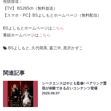
視聴放送：
【TV】 BS265ch（無料放送）
【スマホ・PC】BSよしもとホームページ（無料配信）
BSよしもとホームページは
こちら
番組ホームページは
こちら
BSよしもと
,
久代萌美
,
森三中
,
黒沢かずこ
関連記事
シークエンスはやとも監修! ペアリング霊
視が体験できる占いコンテンツ登場
2026.08.07