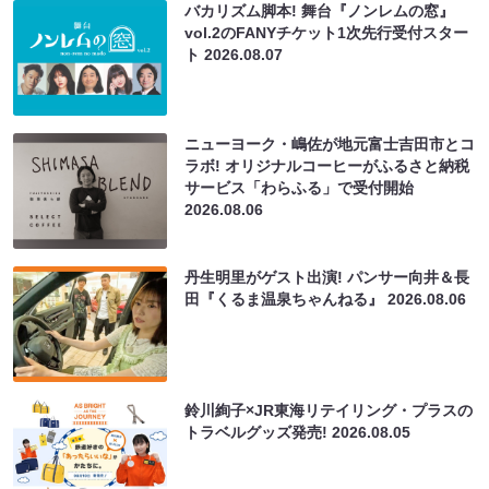
バカリズム脚本! 舞台『ノンレムの窓』
vol.2のFANYチケット1次先行受付スター
ト
2026.08.07
ニューヨーク・嶋佐が地元富士吉田市とコ
ラボ! オリジナルコーヒーがふるさと納税
サービス「わらふる」で受付開始
2026.08.06
丹生明里がゲスト出演! パンサー向井＆長
田『くるま温泉ちゃんねる』
2026.08.06
鈴川絢子×JR東海リテイリング・プラスの
トラベルグッズ発売!
2026.08.05