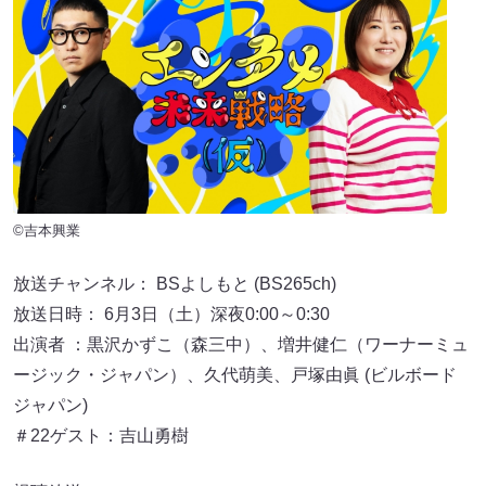
©吉本興業
放送チャンネル： BSよしもと (BS265ch)
放送日時： 6月3日（土）深夜0:00～0:30
出演者 ：黒沢かずこ（森三中）、増井健仁（ワーナーミュ
ージック・ジャパン）、久代萌美、戸塚由眞 (ビルボード
ジャパン)
＃22ゲスト：吉山勇樹