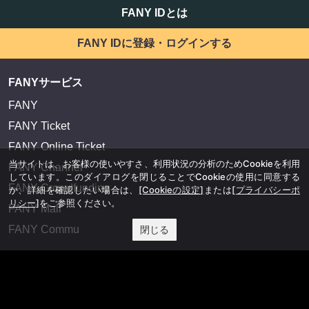
FANY IDとは
FANY IDに登録・ログインする
FANYサービス
FANY
FANY Ticket
FANY Online Ticket
当サイトは、お客様の使いやすさ、利用状況の分析のためCookieを利用
FANY Channel
しています。このダイアログを閉じることでCookieの使用に同意する
FANY Crowdfunding
か、詳細を確認したい場合は、
[Cookieの設定]
または
[プライバシーポ
リシー]
をご参照ください。
FANY Mall
FANY Commu
閉じる
法務・規約
プライバシーポリシー
反社会的勢力排除宣言