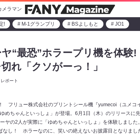
カメラマン
定!
# M-1グランプリ
# BSよしもと
# JO1
ヤ“最恐”ホラープリ機を体験!
チ切れ「クソがーっ！」
レポート
！ フリュー株式会社のプリントシール機『yumecoi（ユメコイ
ゆめちゃんといっしょ」が登場。6月1日（木）のリリースに
ーヤの2人が実際に「ゆめちゃんといっしょ」を体験しました
ぱなし！ ホラーなのに、笑いの絶えないお披露目となりまし