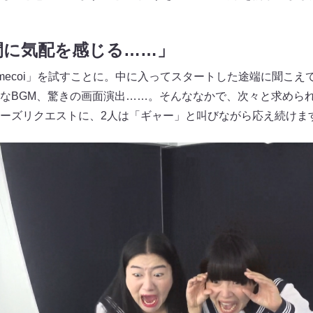
間に気配を感じる……」
umecoi」を試すことに。中に入ってスタートした途端に聞こ
なBGM、驚きの画面演出……。そんななかで、次々と求めら
ーズリクエストに、2人は「ギャー」と叫びながら応え続けま