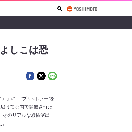
Search Form
Search
 よしこは恐
）』に、“プリ×ホラー”を
先駆けて都内で開催された
。そのリアルな恐怖演出
た。