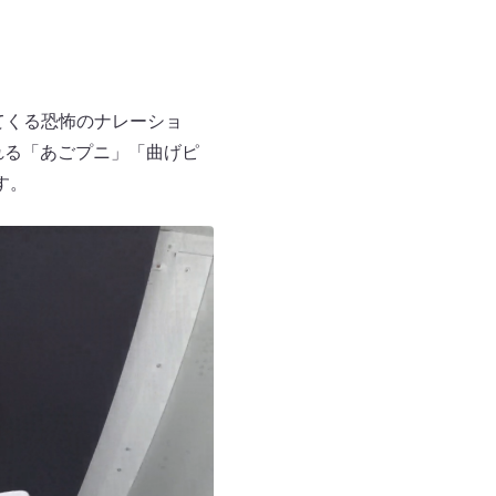
えてくる恐怖のナレーショ
れる「あごプニ」「曲げピ
す。