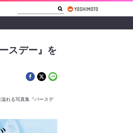
Search Form
Search
バースデー』を
味溢れる写真集『バースデ