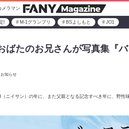
カメラマン
定!
# M-1グランプリ
# BSよしもと
# JO1
 おばたのお兄さんが写真集『
お知らせ
23（ニイサン）の年に、また父親となる記念すべき年に、野性