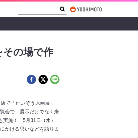
Search Form
Search
をその場で作
貨店で「たいぞう原画展」
覧会で、展示だけでなく来
実施！ 5月31日（水）
にかける思いなどを語りま