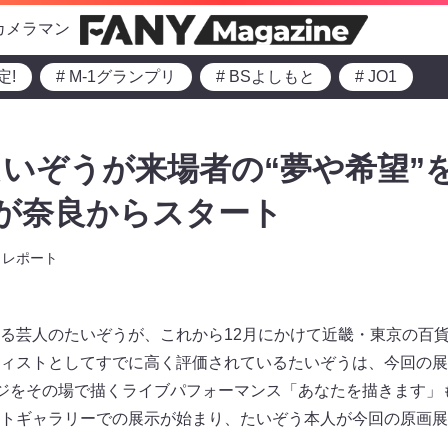
カメラマン
定!
# M-1グランプリ
# BSよしもと
# JO1
いぞうが来場者の“夢や希望”
展が奈良からスタート
レポート
る芸人のたいぞうが、これから12月にかけて近畿・東京の百
ィストとしてすでに高く評価されているたいぞうは、今回の展
ージをその場で描くライブパフォーマンス「あなたを描きます」も
トギャラリーでの展示が始まり、たいぞう本人が今回の原画展