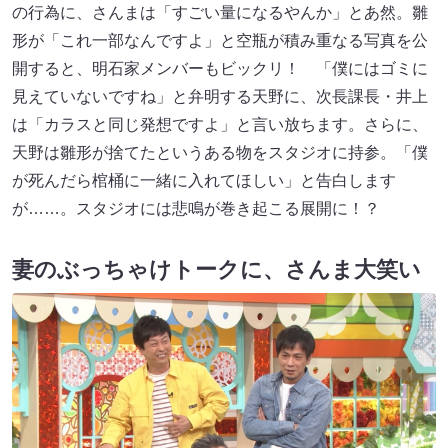
の行為に、さんまは「すごい量になるやんか」とあ然。雛
形が「これ一部なんですよ」と空瓶が積み重なる写真を公
開すると、明石家メンバーもビックリ！ 「僕にはゴミに
見えていないですね」と弁明する天野に、次長課長・井上
は「カラスと同じ発想ですよ」と言い放ちます。さらに、
天野は雛形が捨てたというある物をスタジオに持参。「僕
が死んだら棺桶に一緒に入れてほしい」と告白します
が……。スタジオには悲鳴が巻き起こる展開に！？
妻のぶっちゃけトークに、さんま大笑い