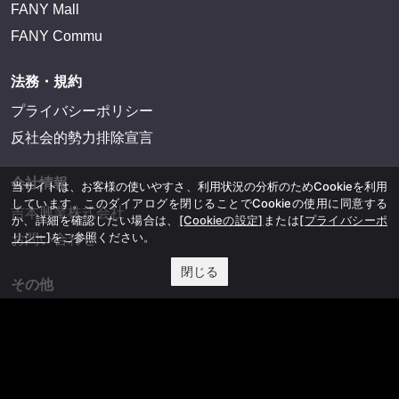
FANY Mall
FANY Commu
法務・規約
プライバシーポリシー
反社会的勢力排除宣言
会社情報
当サイトは、お客様の使いやすさ、利用状況の分析のためCookieを利用
しています。このダイアログを閉じることでCookieの使用に同意する
吉本興業株式会社
か、詳細を確認したい場合は、
[Cookieの設定]
または
[プライバシーポ
リシー]
をご参照ください。
お問い合わせ
閉じる
その他
よしもとニュースセンターアーカイブ
©YOSHIMOTO KOGYO, All Rights Reserved.