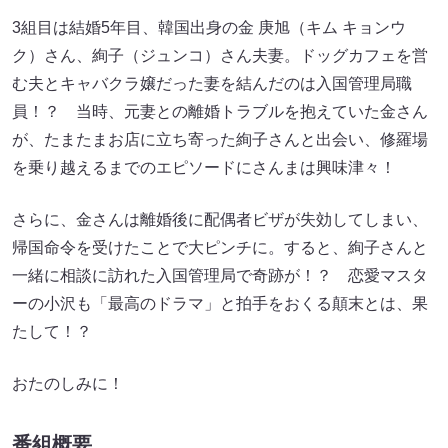
3組目は結婚5年目、韓国出身の金 庚旭（キム キョンウ
ク）さん、絢子（ジュンコ）さん夫妻。ドッグカフェを営
む夫とキャバクラ嬢だった妻を結んだのは入国管理局職
員！？ 当時、元妻との離婚トラブルを抱えていた金さん
が、たまたまお店に立ち寄った絢子さんと出会い、修羅場
を乗り越えるまでのエピソードにさんまは興味津々！
さらに、金さんは離婚後に配偶者ビザが失効してしまい、
帰国命令を受けたことで大ピンチに。すると、絢子さんと
一緒に相談に訪れた入国管理局で奇跡が！？ 恋愛マスタ
ーの小沢も「最高のドラマ」と拍手をおくる顛末とは、果
たして！？
おたのしみに！
番組概要