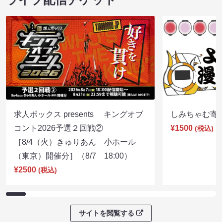
求人ボックス presents キングオブ
しみちゃむ寄席（
コント2026予選２回戦②
¥1500
(税込)
［8/4（火）きゅりあん 小ホール
（東京）開催分］（8/7 18:00）
¥2500
(税込)
サイトを閲覧する