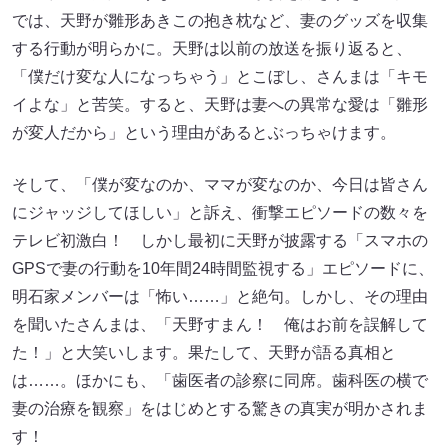
では、天野が雛形あきこの抱き枕など、妻のグッズを収集
する行動が明らかに。天野は以前の放送を振り返ると、
「僕だけ変な人になっちゃう」とこぼし、さんまは「キモ
イよな」と苦笑。すると、天野は妻への異常な愛は「雛形
が変人だから」という理由があるとぶっちゃけます。
そして、「僕が変なのか、ママが変なのか、今日は皆さん
にジャッジしてほしい」と訴え、衝撃エピソードの数々を
テレビ初激白！ しかし最初に天野が披露する「スマホの
GPSで妻の行動を10年間24時間監視する」エピソードに、
明石家メンバーは「怖い……」と絶句。しかし、その理由
を聞いたさんまは、「天野すまん！ 俺はお前を誤解して
た！」と大笑いします。果たして、天野が語る真相と
は……。ほかにも、「歯医者の診察に同席。歯科医の横で
妻の治療を観察」をはじめとする驚きの真実が明かされま
す！