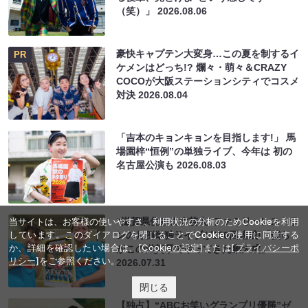
（笑）」
2026.08.06
豪快キャプテン大変身…この夏を制するイ
PR
ケメンはどっち!? 爛々・萌々＆CRAZY
COCOが大阪ステーションシティでコスメ
対決
2026.08.04
「吉本のキョンキョンを目指します!」 馬
場園梓“恒例”の単独ライブ、今年は 初の
名古屋公演も
2026.08.03
当サイトは、お客様の使いやすさ、利用状況の分析のためCookieを利用
“滋賀県住みます芸人”ファミリーレストラ
しています。このダイアログを閉じることでCookieの使用に同意する
ンの月例単独ライブが150回達成!「僕ら
か、詳細を確認したい場合は、
[Cookieの設定]
または
[プライバシーポ
がこの滋賀県でやってきた集大成」
リシー]
をご参照ください。
2026.07.31
閉じる
【独占】“ABCお笑いグランプリ優勝”ゼ