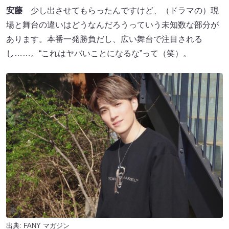
安藤
少し出させてもらったんですけど、（ドラマの）現
場と舞台の違いはどうなんだろうっていう未知数な部分が
あります。本番一発勝負だし、広い舞台で注目される
し……。“これはヤバいことになるな”って（笑）。
出典:
FANY マガジン