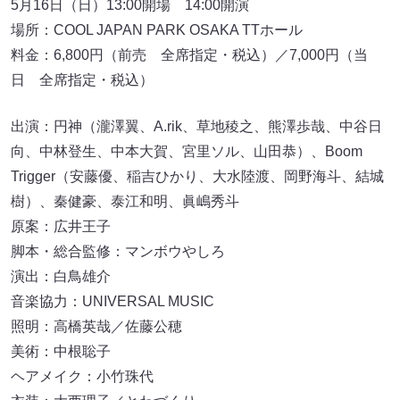
5月16日（日）13:00開場 14:00開演
場所：COOL JAPAN PARK OSAKA TTホール
料金：6,800円（前売 全席指定・税込）／7,000円（当
日 全席指定・税込）
出演：円神（瀧澤翼、A.rik、草地稜之、熊澤歩哉、中谷日
向、中林登生、中本大賀、宮里ソル、山田恭）、Boom
Trigger（安藤優、稲吉ひかり、大水陸渡、岡野海斗、結城
樹）、秦健豪、泰江和明、眞嶋秀斗
原案：広井王子
脚本・総合監修：マンボウやしろ
演出：白鳥雄介
音楽協力：UNIVERSAL MUSIC
照明：高橋英哉／佐藤公穂
美術：中根聡子
ヘアメイク：小竹珠代