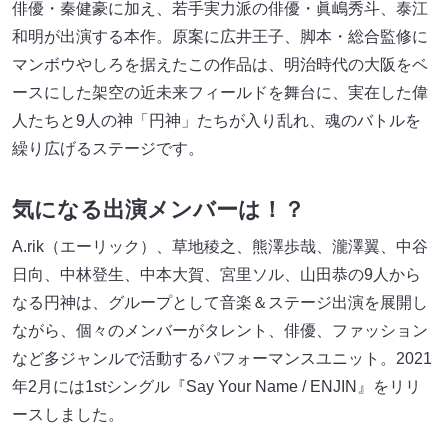
俳優・秦健豪に加え、若手実力派の俳優・眞嶋秀斗、泰江
和明が出演する本作。原案に広井王子、脚本・総合監修に
マンボウやしろを据えたこの作品は、明治時代の大阪をベ
ースにした架空の近未来フィールドを舞台に、実在した偉
人たちと9人の神「円神」たちが入り乱れ、魂のバトルを
繰り広げるステージです。
気になる出演メンバーは！？
A.rik（エーリック）、草地稜之、熊澤歩哉、瀧澤翼、中谷
日向、中林登生、中本大賀、宮里ソル、山田恭の9人から
なる円神は、グループとして音楽＆ステージ出演を展開し
ながら、個々のメンバーがタレント、俳優、ファッション
など多ジャンルで活動するパフォーマンスユニット。2021
年2月には1stシングル『Say Your Name / ENJIN』をリリ
ースしました。