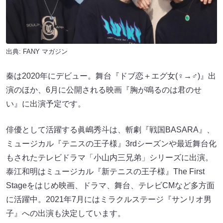
出典:
FANY マガジン
秦は2020年にデビュー。舞台『ドブ恋＋エグ女(♀→♂)』出
演のほか、6月に公開される映画『胸が鳴るのは君のせ
い』に出演予定です。
俳優として活躍する眞嶋秀斗は、斬劇『戦国BASARA』、
ミュージカル『テニスの王子様』3rdシーズンや最近舞台化
もされたテレビドラマ「小山内三兄弟」シリーズに出演。
泰江和明はミュージカル『新テニスの王子様』The First
Stageをはじめ映画、ドラマ、舞台、テレビCMなど多方面
に活躍中。2021年7月にはミラクルステージ『サンリオ男
子』への出演も決定しています。