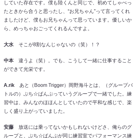
していた存在です。僕も陸くんと同じで、初めてしゃべっ
たときから合うと思ったし、“お兄ちゃん”って言ってくれ
ましたけど、僕もお兄ちゃんって思っています。優しいか
ら、めっちゃおごってくれるんですよ。
大水
そこが8割なんじゃないの（笑）！？
中本
違うよ（笑）。でも、こうして一緒に仕事すること
ができて光栄です。
A.rik
あと（Boom Trigger）岡野海斗とは、（グループバ
トルの）ぷち☆ぱんぷっていうグループで一緒でした。練
習中は、みんなのほほんとしていたので平和な感じで、楽
しく盛り上がっていました。
安藤
放送には乗ってないかもしれないけどさ、俺らのグ
ループと、ぷち☆ぱんぷが同じ練習室でパフォーマンス練