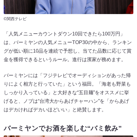
©関西テレビ
「人気メニューカウントダウン10回できたら100万円」
は、バーミヤンの人気メニューTOP30の中から、ランキン
グが低い順に10品を連続で予想し、当てた品数に応じて賞
金を獲得できるというルール。進行は濱家が務めます。
バーミヤンには「フジテレビでオーディションがあった帰
りによく相方と行っていた」という福田。「海老も野菜も
しっかり入っている」と大好きな“五目麺”をオススメに挙
げると、ノブは“台湾大からあげチャーハン”を「からあげ
はデカければデカいほどいい」と絶賛します。
バーミヤンでお酒を楽しむ“バミ飲み”