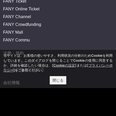
FANY Ticket
FANY Online Ticket
FANY Channel
FANY Crowdfunding
FANY Mall
FANY Commu
法務・規約
当サイトは、お客様の使いやすさ、利用状況の分析のためCookieを利用
しています。このダイアログを閉じることでCookieの使用に同意する
プライバシーポリシー
か、詳細を確認したい場合は、
[Cookieの設定]
または
[プライバシーポ
反社会的勢力排除宣言
リシー]
をご参照ください。
閉じる
会社情報
吉本興業株式会社
お問い合わせ
その他