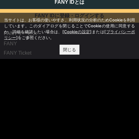
FANY IDとは
FANY IDに登録・ログインする
当サイトは、お客様の使いやすさ、利用状況の分析のためCookieを利用
しています。このダイアログを閉じることでCookieの使用に同意する
か、詳細を確認したい場合は、
[Cookieの設定]
または
[プライバシーポ
FANYサービス
リシー]
をご参照ください。
FANY
閉じる
FANY Ticket
FANY Online Ticket
FANY Channel
FANY Crowdfunding
FANY Mall
FANY Commu
法務・規約
プライバシーポリシー
反社会的勢力排除宣言