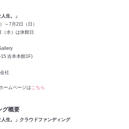
な人生。」
土）～7月2日（日）
8日（水）は休館日
allery
5 吉本本館1F)
会社
lleryホームページは
こちら
ング概要
な人生。」クラウドファンディング