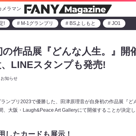
カメラマン
定!
# M-1グランプリ
# BSよしもと
# JO1
初の作品展『どんな人生。』開催
、LINEスタンプも発売!
お知らせ
グランプリ2023で優勝した、田津原理音が自身初の作品展『ど
大阪・Laugh&Peace Art Galleryにて開催することが決
使用したカードも展示！