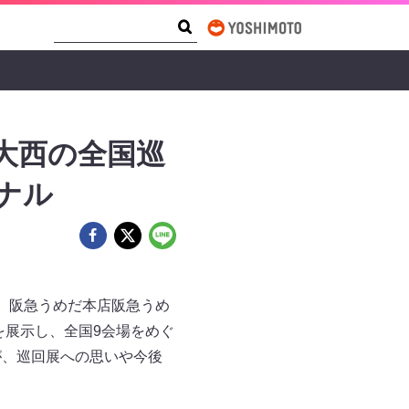
Search Form
Search
大西の全国巡
ナル
が、阪急うめだ本店阪急うめ
を展示し、全国9会場をめぐ
が、巡回展への思いや今後