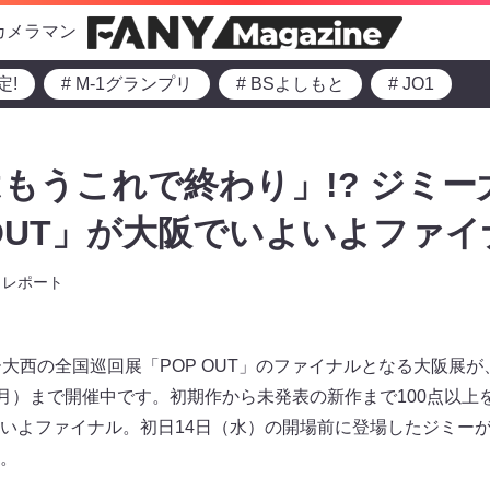
カメラマン
定!
# M-1グランプリ
# BSよしもと
# JO1
もうこれで終わり」!? ジミー
 OUT」が大阪でいよいよファイ
レポート
ー大西の全国巡回展「POP OUT」のファイナルとなる大阪展
（月）まで開催中です。初期作から未発表の新作まで100点以上
いよファイナル。初日14日（水）の開場前に登場したジミー
。