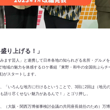
い盛り上げる！」
みます芸人」と連携して日本各地の知られざる名所・グルメを
で地域の魅力を体感するロケ番組『東野・和牛の全国街ぶらチー
放送)がスタートします。
、「いろんな地方に行けるということで、3回に2回は（地元
も語り尽くせない魅力があるんで！」とゴリ押し。
、（大阪・関西万博催事検討会議の共同座長就任のため）万博