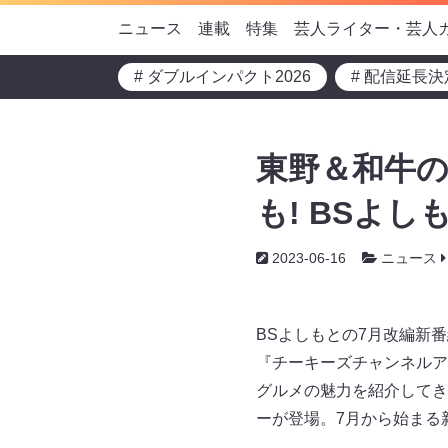
ニュース
連載
特集
芸人ライター・芸人
# ダブルインパクト2026
# 配信延長決
東野＆和牛の
も! BSよ
2023-06-16
ニュース
BSよしもとの7月改編新
『チーキーズチャンネルア
グルメの魅力を紹介してき
ーが登場。7月から始まる