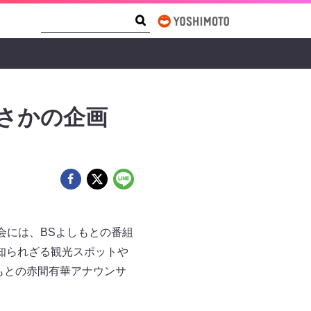
Search Form
Search
さかの企画
会には、BSよしもとの番組
知られざる観光スポットや
もとの赤間有華アナウンサ