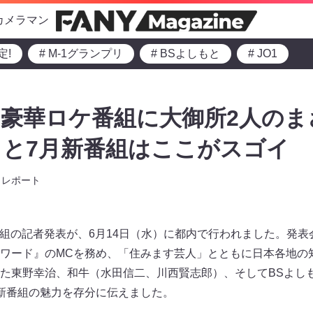
カメラマン
定!
# M-1グランプリ
# BSよしもと
# JO1
豪華ロケ番組に大御所2人のま
しもと7月新番組はここがスゴイ
レポート
番組の記者発表が、6月14日（水）に都内で行われました。発表
ワード』のMCを務め、「住みます芸人」とともに日本各地の
た東野幸治、和牛（水田信二、川西賢志郎）、そしてBSよし
新番組の魅力を存分に伝えました。