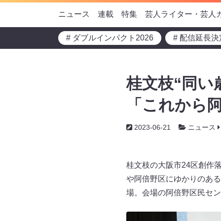
ニュース
連載
特集
芸人ライター・芸人
# ダブルインパクト2026
# 配信延長決
桂文枝“同い
「これから
2023-06-21
ニュース
桂文枝の大阪市24区創作
や阿倍野区にゆかりのある
場。会場の阿倍野区民セン