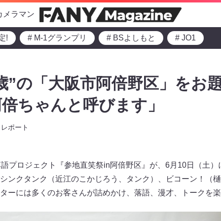
カメラマン
定!
# M-1グランプリ
# BSよしもと
# JO1
歳”の「大阪市阿倍野区」をお題
阿倍ちゃんと呼びます」
レポート
落語プロジェクト『参地直笑祭in阿倍野区』が、6月10日（土
シンクタンク（近江のこかじろう、タンク）、ビコーン！（樋
ターには多くのお客さんが詰めかけ、落語、漫才、トークを楽