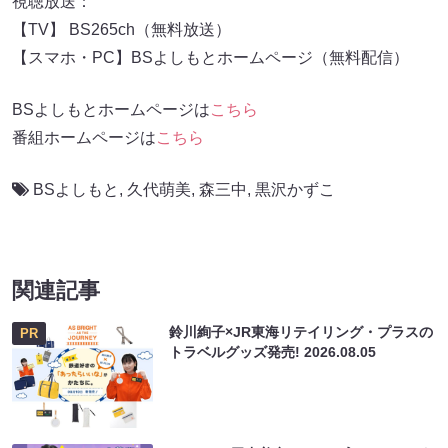
視聴放送：
【TV】 BS265ch（無料放送）
【スマホ・PC】BSよしもとホームページ（無料配信）
BSよしもとホームページは
こちら
番組ホームページは
こちら
BSよしもと
,
久代萌美
,
森三中
,
黒沢かずこ
関連記事
鈴川絢子×JR東海リテイリング・プラスの
PR
トラベルグッズ発売!
2026.08.05