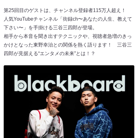
第25回目のゲストは、チャンネル登録者115万人超え！
人気YouTubeチャンネル「街録ch〜あなたの人生、教えて
下さい〜」を手掛ける三谷三四郎が登場。
相手から本音を聞き出すテクニックや、視聴者急増のきっ
かけとなった東野幸治との関係を熱く語ります！ 三谷三
四郎が見据える“エンタメの未来”とは！？