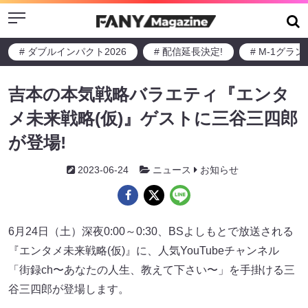
Menu
# ダブルインパクト2026
# 配信延長決定!
# M-1グラ
吉本の本気戦略バラエティ『エンタ
メ未来戦略(仮)』ゲストに三谷三四郎
が登場!
2023-06-24
ニュース
お知らせ
6月24日（土）深夜0:00～0:30、BSよしもとで放送される
『エンタメ未来戦略(仮)』に、人気YouTubeチャンネル
「街録ch〜あなたの人生、教えて下さい〜」を手掛ける三
谷三四郎が登場します。