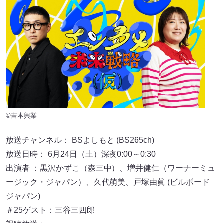
©吉本興業
放送チャンネル： BSよしもと (BS265ch)
放送日時： 6月24日（土）深夜0:00～0:30
出演者 ：黒沢かずこ（森三中）、増井健仁（ワーナーミュ
ージック・ジャパン）、久代萌美、戸塚由眞 (ビルボード
ジャパン)
＃25ゲスト：三谷三四郎