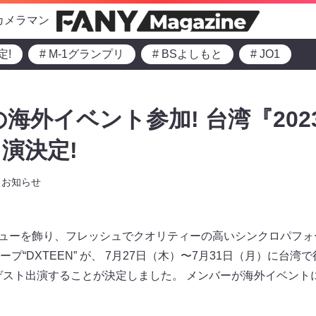
カメラマン
定!
# M-1グランプリ
# BSよしもと
# JO1
初の海外イベント参加! 台湾『20
演決定!
お知らせ
デビューを飾り、フレッシュでクオリティーの高いシンクロパフォ
プ“DXTEEN” が、 7月27日（木）〜7月31日（月）に台
にゲスト出演することが決定しました。 メンバーが海外イベン