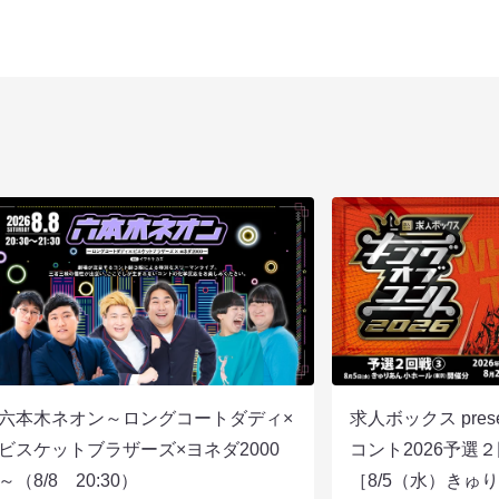
六本木ネオン～ロングコートダディ×
求人ボックス pre
ビスケットブラザーズ×ヨネダ2000
コント2026予
～（8/8 20:30）
［8/5（水）きゅ