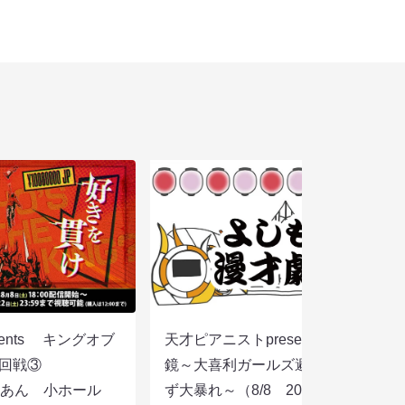
sents キングオブ
天才ピアニストpresentsすっぴん眼
選２回戦③
鏡～大喜利ガールズ避暑地を目指さ
りあん 小ホール
ず大暴れ～（8/8 20:45）