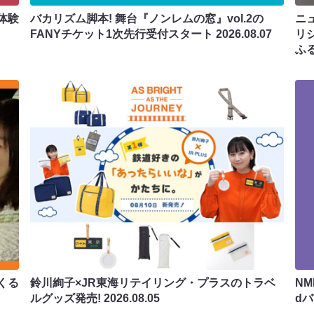
体験
バカリズム脚本! 舞台『ノンレムの窓』vol.2の
ニ
FANYチケット1次先行受付スタート
2026.08.07
リ
ふ
くる
鈴川絢子×JR東海リテイリング・プラスのトラベ
N
ルグッズ発売!
2026.08.05
d