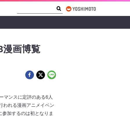
Search Form
Search
23漫画博覧
ーマンスに定評のある6人
湾で行われる漫画アニメイベン
トに参加するのは初となりま