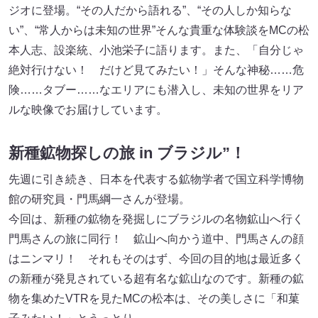
ジオに登場。“その人だから語れる”、“その人しか知らな
い”、“常人からは未知の世界”そんな貴重な体験談をMCの松
本人志、設楽統、小池栄子に語ります。また、「自分じゃ
絶対行けない！ だけど見てみたい！」そんな神秘……危
険……タブー……なエリアにも潜入し、未知の世界をリア
ルな映像でお届けしています。
新種鉱物探しの旅 in ブラジル”！
先週に引き続き、日本を代表する鉱物学者で国立科学博物
館の研究員・門馬綱一さんが登場。
今回は、新種の鉱物を発掘しにブラジルの名物鉱山へ行く
門馬さんの旅に同行！ 鉱山へ向かう道中、門馬さんの顔
はニンマリ！ それもそのはず、今回の目的地は最近多く
の新種が発見されている超有名な鉱山なのです。新種の鉱
物を集めたVTRを見たMCの松本は、その美しさに「和菓