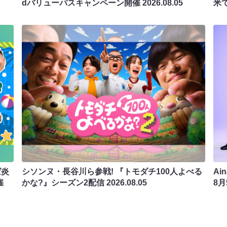
dバリューパスキャンペーン開催
2026.08.05
米
ば炎
シソンヌ・長谷川ら参戦! 『トモダチ100人よべる
Ai
催
かな?』シーズン2配信
2026.08.05
8