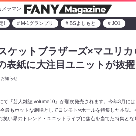
カメラマン
定!
# M-1グランプリ
# BSよしもと
# JO1
スケットブラザーズ×マユリカ
0』の表紙に大注目ユニットが抜擢
お知らせ
て『芸人雑誌 volume10』が順次発売されます。今年3月には『
今最もホットな劇場としてヨシモト∞ホールを特集した本誌。
23年のお笑い界のトレンド・ユニットライブに焦点を当てた特集と