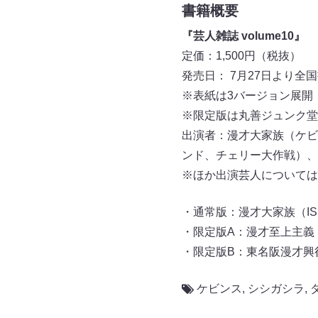
書籍概要
『芸人雑誌 volume10』
定価：1,500円（税抜）
発売日： 7月27日より全
※表紙は3バージョン展開
※限定版は丸善ジュンク堂
出演者：漫才大家族（ケビ
ンド、チェリー大作戦）、
※ほか出演芸人については
・通常版：漫才大家族（ISBN 9
・限定版A：漫才至上主義（ISBN
・限定版B：東名阪漫才興行（ISB
ケビンス
,
シシガシラ
,