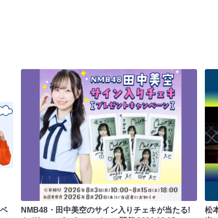
ラベ
NMB48・田中美空のサイン入りチェキが当たる!
松