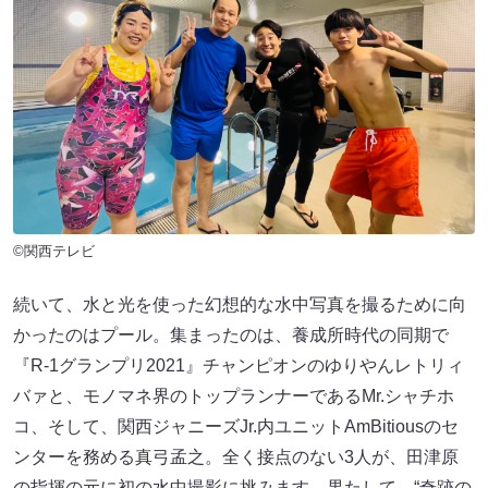
©関西テレビ
続いて、水と光を使った幻想的な水中写真を撮るために向
かったのはプール。集まったのは、養成所時代の同期で
『R-1グランプリ2021』チャンピオンのゆりやんレトリィ
バァと、モノマネ界のトップランナーであるMr.シャチホ
コ、そして、関西ジャニーズJr.内ユニットAmBitiousのセ
ンターを務める真弓孟之。全く接点のない3人が、田津原
の指揮の元に初の水中撮影に挑みます。果たして、“奇跡の