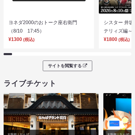
ヨネダ2000のおトーク座右衛門
シスター 井坂
（8/10 17:45）
テリィズ編～（8
¥1300
¥1800
(税込)
(税込)
サイトを閲覧する
ライブチケット