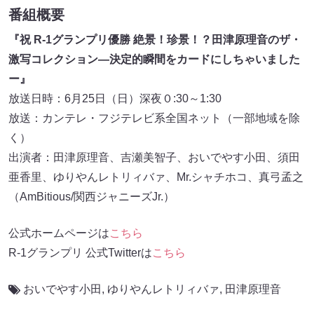
番組概要
『祝 R-1グランプリ優勝 絶景！珍景！？田津原理音のザ・
激写コレクション―決定的瞬間をカードにしちゃいました
ー』
放送日時：6月25日（日）深夜０:30～1:30
放送：カンテレ・フジテレビ系全国ネット（一部地域を除
く）
出演者：田津原理音、吉瀬美智子、おいでやす小田、須田
亜香里、ゆりやんレトリィバァ、Mr.シャチホコ、真弓孟之
（AmBitious/関西ジャニーズJr.）
公式ホームページは
こちら
R-1グランプリ 公式Twitterは
こちら
おいでやす小田
,
ゆりやんレトリィバァ
,
田津原理音