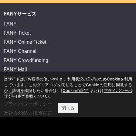
FANYサービス
FANY
FANY Ticket
FANY Online Ticket
FANY Channel
FANY Crowdfunding
FANY Mall
FANY Commu
当サイトは、お客様の使いやすさ、利用状況の分析のためCookieを利用
しています。このダイアログを閉じることでCookieの使用に同意する
か、詳細を確認したい場合は、
[Cookieの設定]
または
[プライバシーポ
法務・規約
リシー]
をご参照ください。
プライバシーポリシー
閉じる
反社会的勢力排除宣言
会社情報