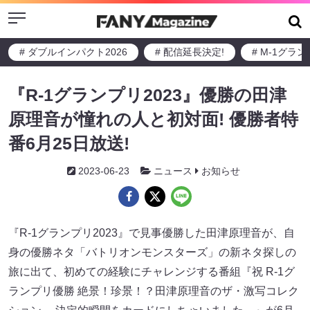
Menu
# ダブルインパクト2026
# 配信延長決定!
# M-1グラ
『R-1グランプリ2023』優勝の田津
原理音が憧れの人と初対面! 優勝者特
番6月25日放送!
2023-06-23
ニュース
お知らせ
『R-1グランプリ2023』で見事優勝した田津原理音が、自
身の優勝ネタ「バトリオンモンスターズ」の新ネタ探しの
旅に出て、初めての経験にチャレンジする番組『祝 R-1グ
ランプリ優勝 絶景！珍景！？田津原理音のザ・激写コレク