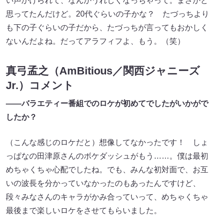
い声かけられて、なんかうれしくなっちゃって。まさかと
思ってたんだけど。20代ぐらいの子かな？ たづっちより
も下の子ぐらいの子だから、たづっちが言ってもおかしく
ないんだよね。だってアラフィフよ、もう。（笑）
真弓孟之（AmBitious／関西ジャニーズ
Jr.）コメント
――バラエティー番組でのロケが初めてでしたがいかがで
したか？
（こんな感じのロケだと）想像してなかったです！ しょ
っぱなの田津原さんのボケダッシュがもう……。僕は最初
めちゃくちゃ心配でしたね。でも、みんな初対面で、お互
いの波長を分かっていなかったのもあったんですけど、
段々みなさんのキャラがかみ合っていって、めちゃくちゃ
最後まで楽しいロケをさせてもらいました。