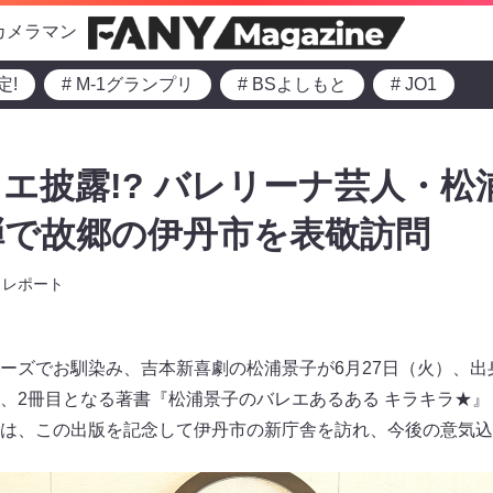
カメラマン
定!
# M-1グランプリ
# BSよしもと
# JO1
エ披露!? バレリーナ芸人・松
弾で故郷の伊丹市を表敬訪問
レポート
ーズでお馴染み、吉本新喜劇の松浦景子が6月27日（火）、出
、2冊目となる著書『松浦景子のバレエあるある キラキラ★』
は、この出版を記念して伊丹市の新庁舎を訪れ、今後の意気込