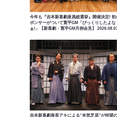
今年も『吉本新喜劇座員総選挙』開催決定! 初
ポンサーがついて寛平GM「びっくりしたよな
ぁ!」【新喜劇・寛平GM月例会見】
2026.08.0
吉本新喜劇座長アキによる“本気芝居”が待望