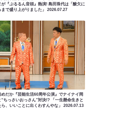
ヌが『ぷるるん音頭』熱演! 島田珠代は「酸欠に
るまで盛り上がりました」
2026.07.27
乃めだか『芸能生活60周年公演』でナイナイ岡
と“ちっさいおっさん”対決!? 「一生懸命生きと
たら、いいことに出くわすんやな」
2026.07.13