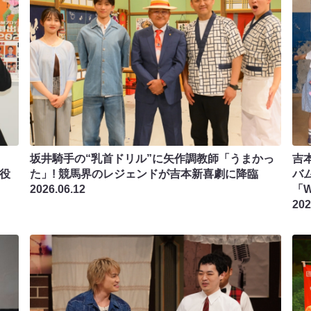
坂井騎手の“乳首ドリル”に矢作調教師「うまかっ
吉
主役
た」! 競馬界のレジェンドが吉本新喜劇に降臨
バ
2026.06.12
「
202