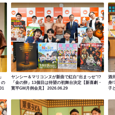
」
ヤンシー＆マリコンヌが新曲で紅白“出まっせ”!?
酒
トの
「金の卵」13個目は待望の初舞台決定【新喜劇・
身
01
寛平GM月例会見】
2026.06.29
子