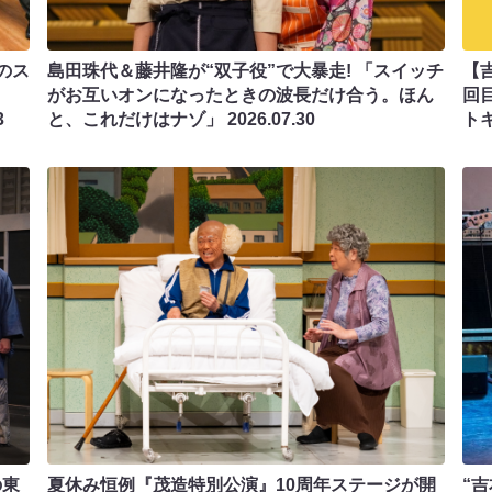
のス
島田珠代＆藤井隆が“双子役”で大暴走! 「スイッチ
【
がお互いオンになったときの波長だけ合う。ほん
回
3
と、これだけはナゾ」
2026.07.30
ト
の東
夏休み恒例『茂造特別公演』10周年ステージが開
“