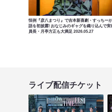
恒例『彦八まつり』で吉本新喜劇・すっちー
語を初披露! おなじみのギャグを織り込んで実
員長・月亭方正も大満足
2026.05.27
ライブ配信チケット