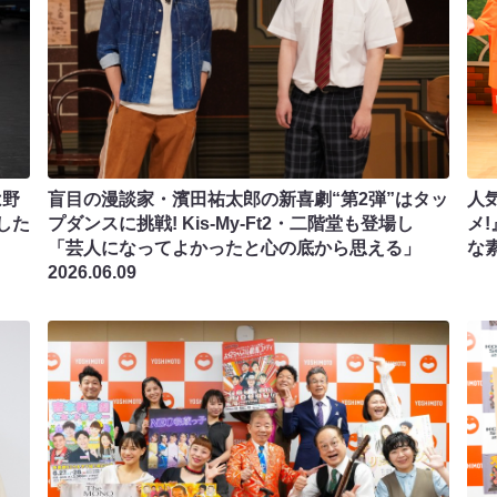
は野
盲目の漫談家・濱田祐太郎の新喜劇“第2弾”はタッ
人
した
プダンスに挑戦! Kis-My-Ft2・二階堂も登場し
メ
「芸人になってよかったと心の底から思える」
な
2026.06.09