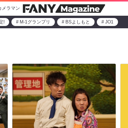
カメラマン
定!
# M-1グランプリ
# BSよしもと
# JO1