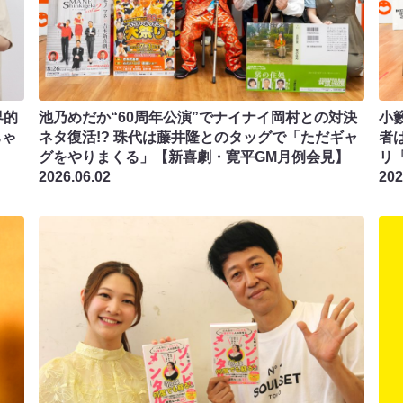
界的
池乃めだか“60周年公演”でナイナイ岡村との対決
小籔
ちゃ
ネタ復活!? 珠代は藤井隆とのタッグで「ただギャ
者
グをやりまくる」【新喜劇・寛平GM月例会見】
リ
2026.06.02
202