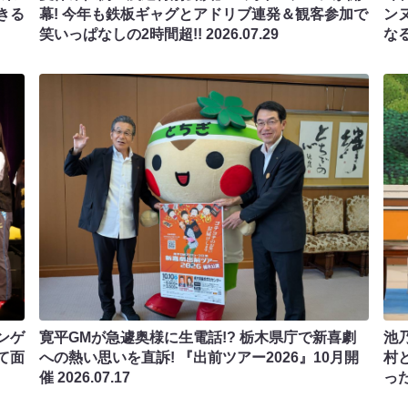
きる
幕! 今年も鉄板ギャグとアドリブ連発＆観客参加で
ン
笑いっぱなしの2時間超!!
2026.07.29
な
ンゲ
寛平GMが急遽奥様に生電話!? 栃木県庁で新喜劇
池
て面
への熱い思いを直訴! 『出前ツアー2026』10月開
村
催
2026.07.17
っ