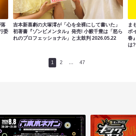
が落
吉本新喜劇の大塚澪が「心を全裸にして書いた」
まも
行委
初著書『ゾンビメンタル』発売! 小籔千豊は「怒ら
ボ
れのプロフェッショナル」と太鼓判
2026.05.22
春
は
1
2
…
47