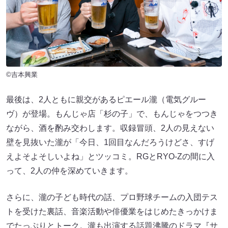
©吉本興業
最後は、2人ともに親交があるピエール瀧（電気グルー
ヴ）が登場。もんじゃ店「杉の子」で、もんじゃをつつき
ながら、酒を酌み交わします。収録冒頭、2人の見えない
壁を見抜いた瀧が「今日、1回目なんだろうけどさ、すげ
えよそよそしいよね」とツッコミ。RGとRYO-Zの間に入
って、2人の仲を深めていきます。
さらに、瀧の子ども時代の話、プロ野球チームの入団テス
トを受けた裏話、音楽活動や俳優業をはじめたきっかけま
でたっぷりとトーク。瀧も出演する話題沸騰のドラマ『サ