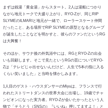
まずは銭湯「黄金湯」からスタート。2人は湯船につかり
ながら地元トークで大盛り上がり。RYO-Zが、同じRIP
SLYMEのILMARIと地元が一緒で、ローラースケート仲間
だったこと、ある場所でRIP SLYMEの原型となるグループ
が誕生したことなどを明かすと、彼らのファンだというRG
は大興奮！
そのほか、サウナ後の外気浴中には、RGとRYO-Zの出会
いも回顧します。そこで見たというRGの芸についてRYO-
Zは「テレビじゃ出せないんだけど、人生で5本の指に入る
くらい笑いました」と当時を懐かしみます。
1人目のゲスト・ハウスダンサーのMiyuは、フランスで行
われたストリートダンスの世界大会に出場し、19歳でチャ
ンピオンになった実力者。RYO-Zが会いたかったという人
物で「そうとう（SNSの）『いいね』押してますよ！」と