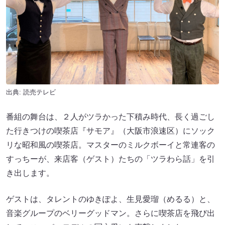
出典: 読売テレビ
番組の舞台は、２人がツラかった下積み時代、長く過ごし
た行きつけの喫茶店『サモア』（大阪市浪速区）にソック
リな昭和風の喫茶店。マスターのミルクボーイと常連客の
すっちーが、来店客（ゲスト）たちの「ツラわら話」を引
き出します。
ゲストは、タレントのゆきぽよ、生見愛瑠（めるる）と、
音楽グループのベリーグッドマン。さらに喫茶店を飛び出