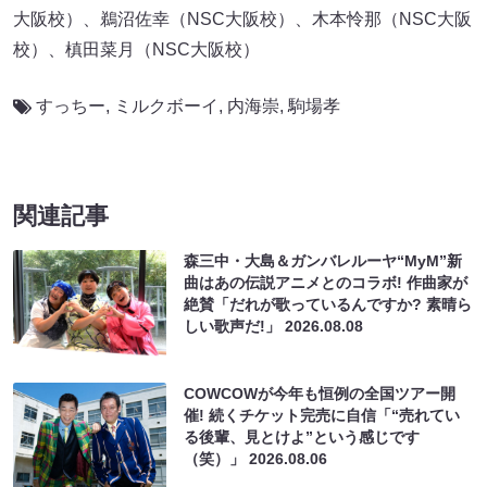
大阪校）、鵜沼佐幸（NSC大阪校）、木本怜那（NSC大阪
校）、槙田菜月（NSC大阪校）
すっちー
,
ミルクボーイ
,
内海崇
,
駒場孝
関連記事
森三中・大島＆ガンバレルーヤ“MyM”新
曲はあの伝説アニメとのコラボ! 作曲家が
絶賛「だれが歌っているんですか? 素晴ら
しい歌声だ!」
2026.08.08
COWCOWが今年も恒例の全国ツアー開
催! 続くチケット完売に自信「“売れてい
る後輩、見とけよ”という感じです
（笑）」
2026.08.06