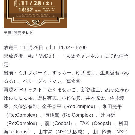
出典: 読売テレビ
放送日：11月28日（土）14:32～16:00
※放送後、ytv「MyDo！」「大阪チャンネル」にて配信予
定
出演：ミルクボーイ、すっちー、ゆきぽよ、生見愛瑠（め
るる）、ベリーグッドマン、冨永愛
再現VTRキャスト：たくませいこ、新谷佳士、ぬゅぬゅゅ
ゆゅゅゅゅゅ、野村有志、小竹佑典、井本涼太、佐藤綾
香、久保沙有希、金子京平（Re:Complex）、和田光平
（Re:Complex）、長澤翼（Re:Complex）、辻内祈
（Re:Complex）、龍（Ooops!）、TAK（Ooops!）、桝田
海（Ooops!）、山本亮（NSC大阪校）、山口怜奈（NSC