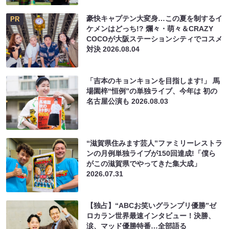
豪快キャプテン大変身…この夏を制するイ
PR
ケメンはどっち!? 爛々・萌々＆CRAZY
COCOが大阪ステーションシティでコスメ
対決
2026.08.04
「吉本のキョンキョンを目指します!」 馬
場園梓“恒例”の単独ライブ、今年は 初の
名古屋公演も
2026.08.03
“滋賀県住みます芸人”ファミリーレストラ
ンの月例単独ライブが150回達成!「僕ら
がこの滋賀県でやってきた集大成」
2026.07.31
【独占】“ABCお笑いグランプリ優勝”ゼ
ロカラン世界最速インタビュー！決勝、
涙、マッド優勝特番…全部語る