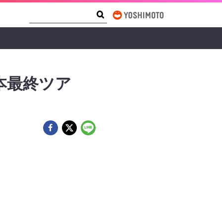
Search Form
Search
本最終ツア