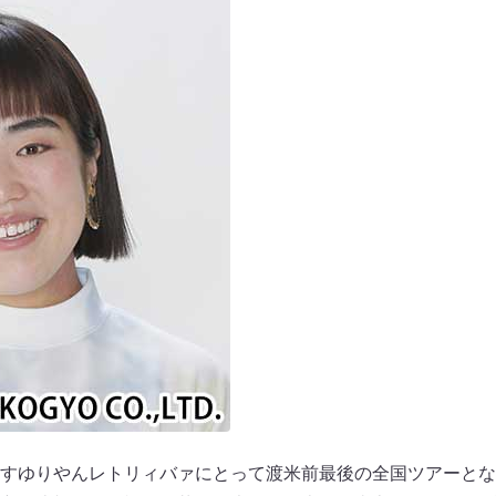
すゆりやんレトリィバァにとって渡米前最後の全国ツアーとな