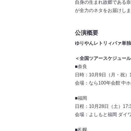
自身の生まれ故郷である奈
が全力のネタをお届けしま
公演概要
ゆりやんレトリィバァ単独
＜全国ツアースケジュール
■奈良
日時：10月9日（月・祝）15
会場：なら100年会館 中
■福岡
日程：10月28日（土）17:3
会場：よしもと福岡 ダイ
■札幌