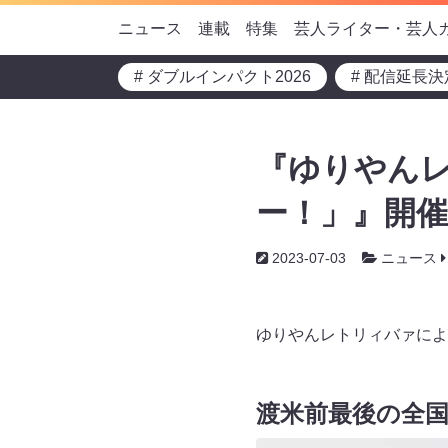
ニュース
連載
特集
芸人ライター・芸人
# ダブルインパクト2026
# 配信延長決
『ゆりやん
ー！」』開催
2023-07-03
ニュース
ゆりやんレトリィバァによ
渡米前最後の全