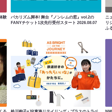
体験
バカリズム脚本! 舞台『ノンレムの窓』vol.2の
ニ
FANYチケット1次先行受付スタート
2026.08.07
リ
ふ
くる
鈴川絢子×JR東海リテイリング・プラスのトラベ
N