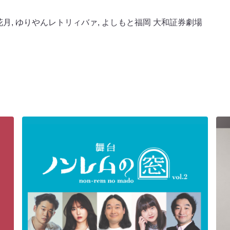
花月
,
ゆりやんレトリィバァ
,
よしもと福岡 大和証券劇場