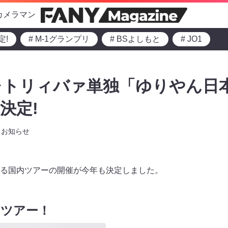
カメラマン
定!
# M-1グランプリ
# BSよしもと
# JO1
レトリィバァ単独「ゆりやん日
決定!
お知らせ
る国内ツアーの開催が今年も決定しました。
国ツアー！