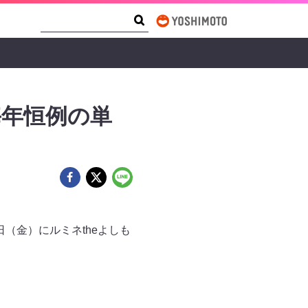
Search Form
Search
毎年恒例の単
日（金）にルミネtheよしも