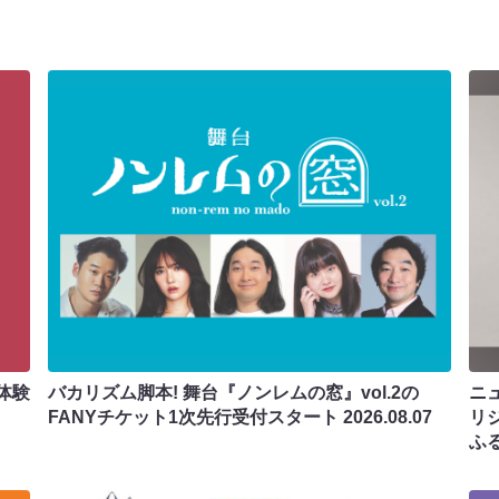
体験
バカリズム脚本! 舞台『ノンレムの窓』vol.2の
ニ
FANYチケット1次先行受付スタート
2026.08.07
リ
ふ