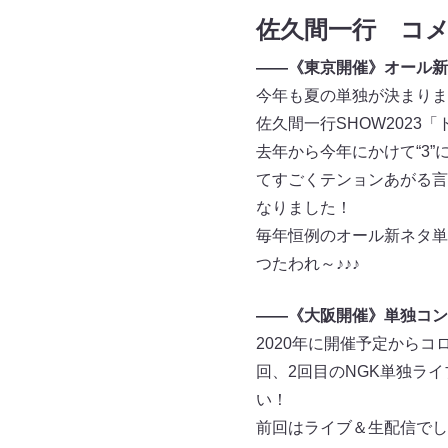
佐久間一行 コ
――《東京開催》オール新
今年も夏の単独が決まりま
佐久間一行SHOW2023
去年から今年にかけて“3
てすごくテンョンあがる言
なりました！
毎年恒例のオール新ネタ単
つたわれ～♪♪♪
――《大阪開催》単独コン
2020年に開催予定からコ
回、2回目のNGK単独ラ
い！
前回はライブ＆生配信でし