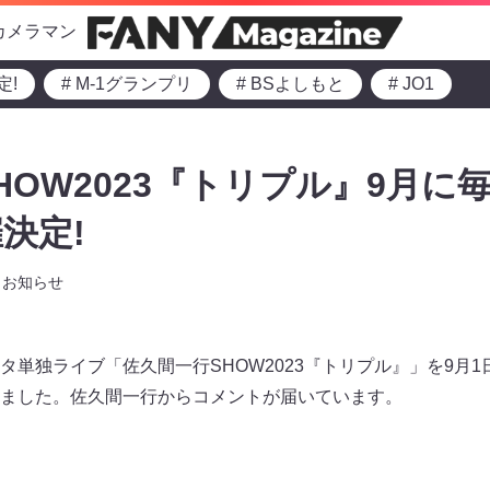
カメラマン
定!
# M-1グランプリ
# BSよしもと
# JO1
HOW2023『トリプル』9月に
決定!
お知らせ
単独ライブ「佐久間一行SHOW2023『トリプル』」を9月1
ました。佐久間一行からコメントが届いています。