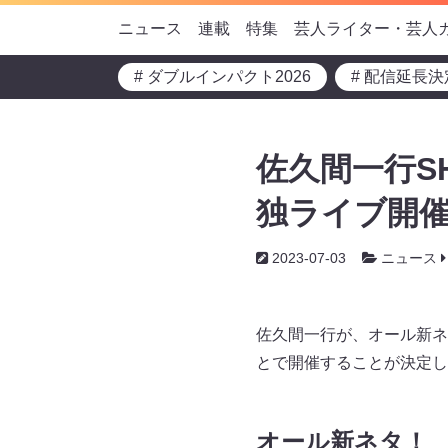
ニュース
連載
特集
芸人ライター・芸人
# ダブルインパクト2026
# 配信延長決
佐久間一行S
独ライブ開催
2023-07-03
ニュース
佐久間一行が、オール新ネタ
とで開催することが決定し
オール新ネタ！