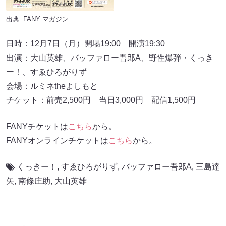
出典:
FANY マガジン
日時：12月7日（月）開場19:00 開演19:30
出演：大山英雄、バッファロー吾郎A、野性爆弾・くっき
ー！、すゑひろがりず
会場：ルミネtheよしもと
チケット：前売2,500円 当日3,000円 配信1,500円
FANYチケットは
こちら
から。
FANYオンラインチケットは
こちら
から。
くっきー！
,
すゑひろがりず
,
バッファロー吾郎A
,
三島達
矢
,
南條庄助
,
大山英雄