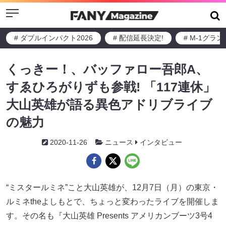
Menu
# ダブルインパクト2026
# 配信延長決定!
# M-1グラ
くっきー！、バッファロー吾郎A、
すゑひろがりずも参戦! 「117連休」
大山英雄が語る異色アドリブライブ
の魅力
2020-11-26
ニュース
インタビュー
“ミスタールミネ”こと大山英雄が、12月7日（月）の東京・
ルミネtheよしもとで、ちょっと変わったライブを開催しま
す。その名も『大山英雄 Presents アメリカンブーツ3号4