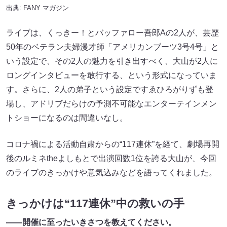
出典:
FANY マガジン
ライブは、くっきー！とバッファロー吾郎Aの2人が、芸歴
50年のベテラン夫婦漫才師「アメリカンブーツ3号4号」と
いう設定で、その2人の魅力を引き出すべく、大山が2人に
ロングインタビューを敢行する、という形式になっていま
す。さらに、2人の弟子という設定ですゑひろがりずも登
場し、アドリブだらけの予測不可能なエンターテインメン
トショーになるのは間違いなし。
コロナ禍による活動自粛からの“117連休”を経て、劇場再開
後のルミネtheよしもとで出演回数1位を誇る大山が、今回
のライブのきっかけや意気込みなどを語ってくれました。
きっかけは“117連休”中の救いの手
――開催に至ったいきさつを教えてください。