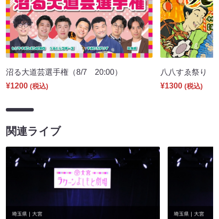
沼る大道芸選手権（8/7 20:00）
八八すゑ祭り 寄席
¥1200
¥1300
(税込)
(税込)
関連ライブ