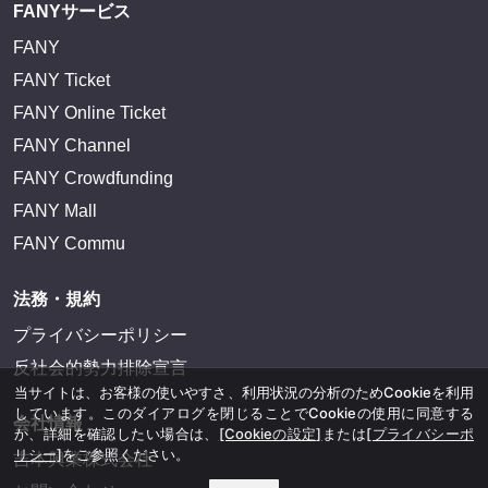
FANYサービス
FANY
FANY Ticket
FANY Online Ticket
FANY Channel
FANY Crowdfunding
FANY Mall
FANY Commu
法務・規約
プライバシーポリシー
反社会的勢力排除宣言
当サイトは、お客様の使いやすさ、利用状況の分析のためCookieを利用
しています。このダイアログを閉じることでCookieの使用に同意する
会社情報
か、詳細を確認したい場合は、
[Cookieの設定]
または
[プライバシーポ
リシー]
をご参照ください。
吉本興業株式会社