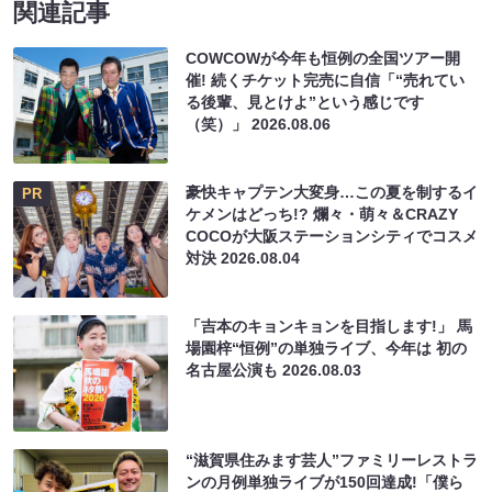
関連記事
COWCOWが今年も恒例の全国ツアー開
催! 続くチケット完売に自信「“売れてい
る後輩、見とけよ”という感じです
（笑）」
2026.08.06
豪快キャプテン大変身…この夏を制するイ
PR
ケメンはどっち!? 爛々・萌々＆CRAZY
COCOが大阪ステーションシティでコスメ
対決
2026.08.04
「吉本のキョンキョンを目指します!」 馬
場園梓“恒例”の単独ライブ、今年は 初の
名古屋公演も
2026.08.03
“滋賀県住みます芸人”ファミリーレストラ
ンの月例単独ライブが150回達成!「僕ら