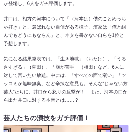
が登場し、6人をガチ評価します。
井口は、相方の河本について「（河本は）僕のことめっち
ゃ好き」と、選ばれない自信がある様子。濱家は「俺と組
んでもどうにもならん」と、ネタを書かない自らを1位と
予想します。
気になる結果発表では、「生き地獄」（おたけ）、「うる
さすぎる」（菊田）、「顔が苦手」（相田）など、6人に
対して言いたい放題。中には、「すべての面で弱い」「ツ
ッコミが無味無臭」など辛辣な意見も。そんな“じゃない方
芸人”たちに、井口から怒りの反撃が！ また、河本の口か
ら出た井口に対する本音とは……？
芸人たちの演技をガチ評価！