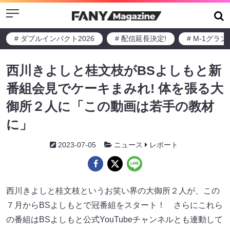
Menu
# ダブルインパクト2026
# 配信延長決定!
# M-1グラ
西川きよしと桂文枝がBSよしもと新
番組会見でケーキまみれ! 体を張る大
御所２人に「この動画は若手の教材
に」
2023-07-05
ニュース
レポート
西川きよしと桂文枝というお笑い界の大御所２人が、この
７月からBSよしもとで冠番組をスタート！ さらにこれら
の番組はBSよしもと公式YouTubeチャンネルとも連動して