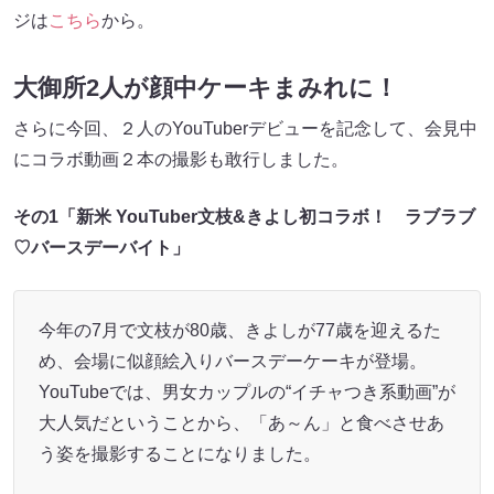
ジは
こちら
から。
大御所2人が顔中ケーキまみれに！
さらに今回、２人のYouTuberデビューを記念して、会見中
にコラボ動画２本の撮影も敢行しました。
その1「新米 YouTuber文枝&きよし初コラボ！ ラブラブ
♡バースデーバイト」
今年の7月で文枝が80歳、きよしが77歳を迎えるた
め、会場に似顔絵入りバースデーケーキが登場。
YouTubeでは、男女カップルの“イチャつき系動画”が
大人気だということから、「あ～ん」と食べさせあ
う姿を撮影することになりました。