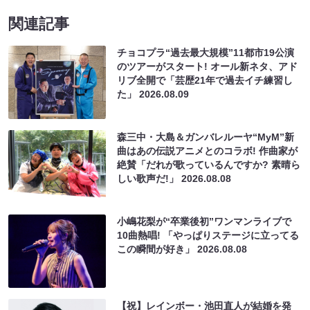
関連記事
チョコプラ“過去最大規模”11都市19公演
のツアーがスタート! オール新ネタ、アド
リブ全開で「芸歴21年で過去イチ練習し
た」
2026.08.09
森三中・大島＆ガンバレルーヤ“MyM”新
曲はあの伝説アニメとのコラボ! 作曲家が
絶賛「だれが歌っているんですか? 素晴ら
しい歌声だ!」
2026.08.08
小嶋花梨が“卒業後初”ワンマンライブで
10曲熱唱! 「やっぱりステージに立ってる
この瞬間が好き」
2026.08.08
【祝】レインボー・池田直人が結婚を発