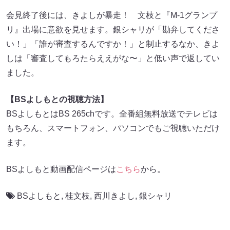
会見終了後には、きよしが暴走！ 文枝と『M-1グランプ
リ』出場に意欲を見せます。銀シャリが「勘弁してくださ
い！」「誰が審査するんですか！」と制止するなか、きよ
しは「審査してもろたらええがな〜」と低い声で返してい
ました。
【BSよしもとの視聴方法】
BSよしもとはBS 265chです。全番組無料放送でテレビは
もちろん、スマートフォン、パソコンでもご視聴いただけ
ます。
BSよしもと動画配信ページは
こちら
から。
BSよしもと
,
桂文枝
,
西川きよし
,
銀シャリ