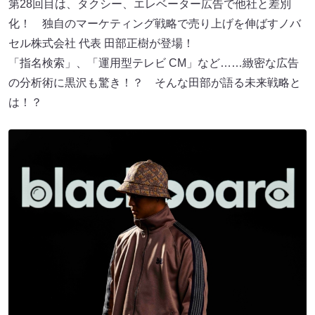
第28回目は、タクシー、エレベーター広告で他社と差別
化！ 独自のマーケティング戦略で売り上げを伸ばすノバ
セル株式会社 代表 田部正樹が登場！
「指名検索」、「運用型テレビ CM」など……緻密な広告
の分析術に黒沢も驚き！？ そんな田部が語る未来戦略と
は！？