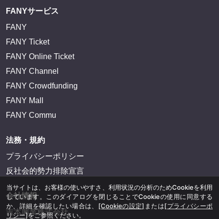
FANYサービス
FANY
FANY Ticket
FANY Online Ticket
FANY Channel
FANY Crowdfunding
FANY Mall
FANY Commu
法務・規約
プライバシーポリシー
反社会的勢力排除宣言
当サイトは、お客様の使いやすさ、利用状況の分析のためCookieを利用
会社情報
しています。このダイアログを閉じることでCookieの使用に同意する
か、詳細を確認したい場合は、
[Cookieの設定]
または
[プライバシーポ
吉本興業株式会社
リシー]
をご参照ください。