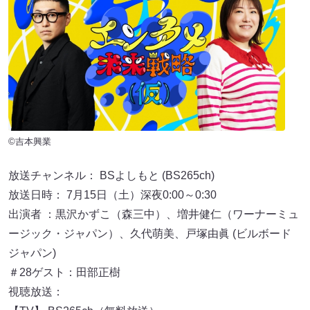
©吉本興業
放送チャンネル： BSよしもと (BS265ch)
放送日時： 7月15日（土）深夜0:00～0:30
出演者 ：黒沢かずこ（森三中）、増井健仁（ワーナーミュ
ージック・ジャパン）、久代萌美、戸塚由眞 (ビルボード
ジャパン)
＃28ゲスト：田部正樹
視聴放送：