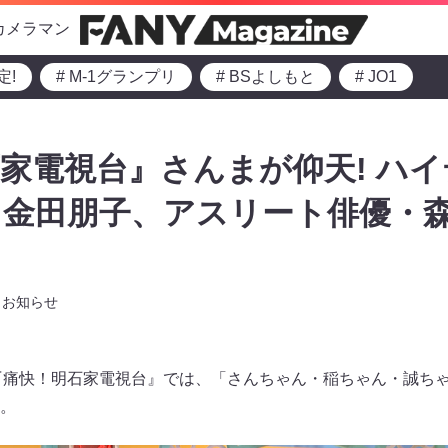
カメラマン
定!
# M-1グランプリ
# BSよしもと
# JO1
家電視台』さんまが仰天! ハ
・金田朋子、アスリート俳優・
お知らせ
0～の『痛快！明石家電視台』では、「さんちゃん・稲ちゃん・誠ち
。