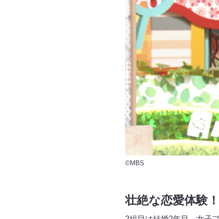
©MBS
壮絶な恋愛体験
2組目は結婚2年目、女子