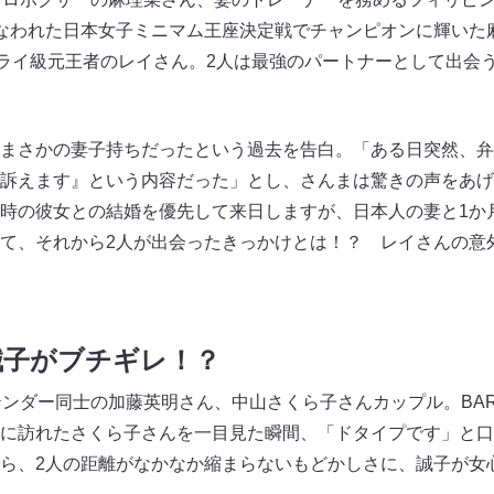
なわれた日本女子ミニマム王座決定戦でチャンピオンに輝いた
フライ級元王者のレイさん。2人は最強のパートナーとして出会
まさかの妻子持ちだったという過去を告白。「ある日突然、弁
訴えます』という内容だった」とし、さんまは驚きの声をあげ
時の彼女との結婚を優先して来日しますが、日本人の妻と1か
て、それから2人が出会ったきっかけとは！？ レイさんの意
誠子がブチギレ！？
テンダー同士の加藤英明さん、中山さくら子さんカップル。BA
に訪れたさくら子さんを一目見た瞬間、「ドタイプです」と口
から、2人の距離がなかなか縮まらないもどかしさに、誠子が