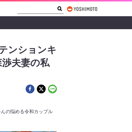
Search Form
Search
イテンションキ
森渉夫妻の私
ゃんの悩める令和カップル