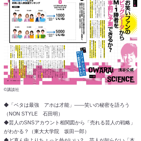
©講談社
◆「ベタは最強 アホは才能」――笑いの秘密を語ろう
（NON STYLE 石田明）
◆芸人のSNSアカウント相関図から「売れる芸人の戦略」
がわかる？（東大大学院 坂田一郎）
◆ど真ん中よりちょっと外がいい？ 芸人が知らない「本