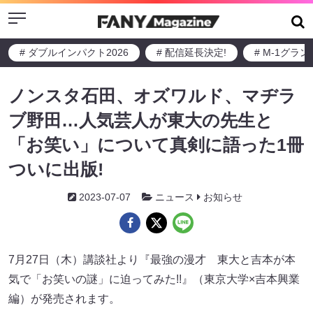
Menu
# ダブルインパクト2026
# 配信延長決定!
# M-1グラ
ノンスタ石田、オズワルド、マヂラ
ブ野田…人気芸人が東大の先生と
「お笑い」について真剣に語った1冊
ついに出版!
2023-07-07
ニュース
お知らせ
7月27日（木）講談社より『最強の漫才 東大と吉本が本
気で「お笑いの謎」に迫ってみた!!』（東京大学×吉本興業
編）が発売されます。