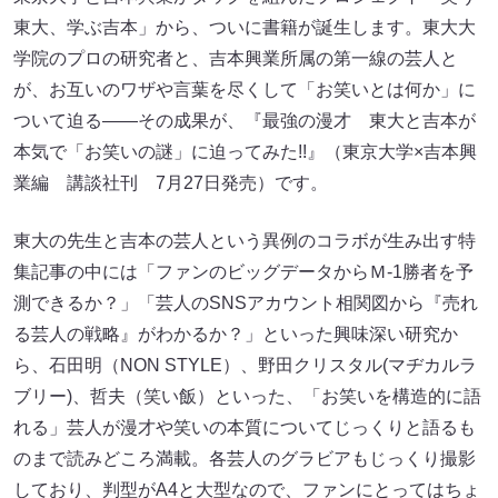
東大、学ぶ吉本」から、ついに書籍が誕生します。東大大
学院のプロの研究者と、吉本興業所属の第一線の芸人と
が、お互いのワザや言葉を尽くして「お笑いとは何か」に
ついて迫る――その成果が、『最強の漫才 東大と吉本が
本気で「お笑いの謎」に迫ってみた!!』（東京大学×吉本興
業編 講談社刊 7月27日発売）です。
東大の先生と吉本の芸人という異例のコラボが生み出す特
集記事の中には「ファンのビッグデータからＭ-1勝者を予
測できるか？」「芸人のSNSアカウント相関図から『売れ
る芸人の戦略』がわかるか？」といった興味深い研究か
ら、石田明（NON STYLE）、野田クリスタル(マヂカルラ
ブリー)、哲夫（笑い飯）といった、「お笑いを構造的に語
れる」芸人が漫才や笑いの本質についてじっくりと語るも
のまで読みどころ満載。各芸人のグラビアもじっくり撮影
しており、判型がA4と大型なので、ファンにとってはちょ