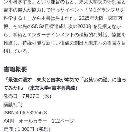
ンを科学する」という趣旨のもと、東大大学院の研究者と
吉本の芸人が協力して行ったイベント「M-1グランブリを
科学する！」から本書は生まれた。2025年大阪・関西万
博、その先のSDGs目標達成年次の2030年を見据えなが
ら、学術とエンターテインメントの積極的な対話、協働を
推進し、持続可能な新しい価値の創出と未来への提言を目
指している。
書籍概要
『最強の漫才 東大と吉本が本気で「お笑いの謎」に迫っ
てみた!!』（東京大学×吉本興業編）
発売日：7月27日（木）
講談社刊
ISBN:4-06-532556-8
A4判 オールカラー 112ページ
定価：1,300円（税別）