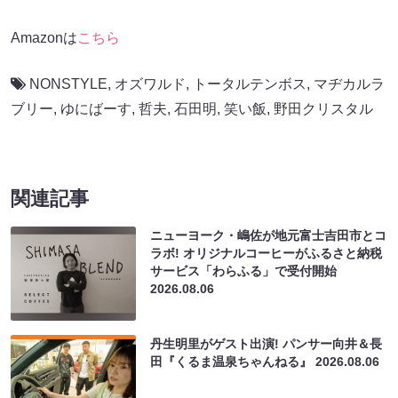
Amazonは
こちら
NONSTYLE
,
オズワルド
,
トータルテンボス
,
マヂカルラ
ブリー
,
ゆにばーす
,
哲夫
,
石田明
,
笑い飯
,
野田クリスタル
関連記事
ニューヨーク・嶋佐が地元富士吉田市とコ
ラボ! オリジナルコーヒーがふるさと納税
サービス「わらふる」で受付開始
2026.08.06
丹生明里がゲスト出演! パンサー向井＆長
田『くるま温泉ちゃんねる』
2026.08.06