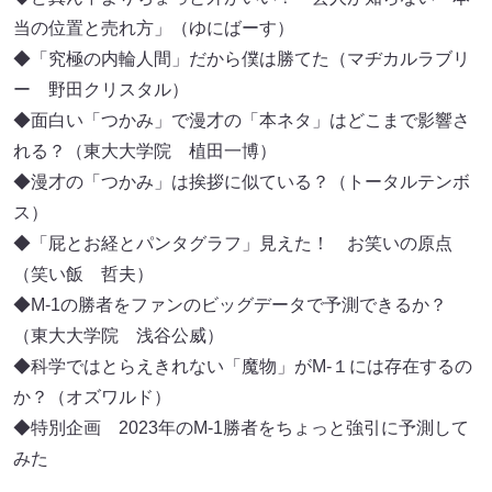
当の位置と売れ方」（ゆにばーす）
◆「究極の内輪人間」だから僕は勝てた（マヂカルラブリ
ー 野田クリスタル）
◆面白い「つかみ」で漫才の「本ネタ」はどこまで影響さ
れる？（東大大学院 植田一博）
◆漫才の「つかみ」は挨拶に似ている？（トータルテンボ
ス）
◆「屁とお経とパンタグラフ」見えた！ お笑いの原点
（笑い飯 哲夫）
◆M-1の勝者をファンのビッグデータで予測できるか？
（東大大学院 浅谷公威）
◆科学ではとらえきれない「魔物」がM-１には存在するの
か？（オズワルド）
◆特別企画 2023年のM-1勝者をちょっと強引に予測して
みた