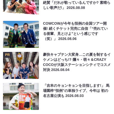
絶賛「だれが歌っているんですか? 素晴ら
しい歌声だ!」
2026.08.08
COWCOWが今年も恒例の全国ツアー開
催! 続くチケット完売に自信「“売れてい
る後輩、見とけよ”という感じです
（笑）」
2026.08.06
豪快キャプテン大変身…この夏を制するイ
PR
ケメンはどっち!? 爛々・萌々＆CRAZY
COCOが大阪ステーションシティでコスメ
対決
2026.08.04
「吉本のキョンキョンを目指します!」 馬
場園梓“恒例”の単独ライブ、今年は 初の
名古屋公演も
2026.08.03