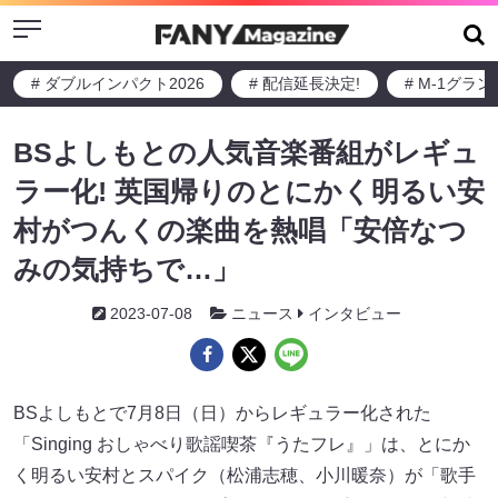
Menu
# ダブルインパクト2026
# 配信延長決定!
# M-1グラ
BSよしもとの人気音楽番組がレギュ
ラー化! 英国帰りのとにかく明るい安
村がつんくの楽曲を熱唱「安倍なつ
みの気持ちで…」
2023-07-08
ニュース
インタビュー
BSよしもとで7月8日（日）からレギュラー化された
「Singing おしゃべり歌謡喫茶『うたフレ』」は、とにか
く明るい安村とスパイク（松浦志穂、小川暖奈）が「歌手