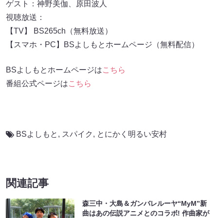
ゲスト：神野美伽、原田波人
視聴放送：
【TV】 BS265ch（無料放送）
【スマホ・PC】BSよしもとホームページ（無料配信）
BSよしもとホームページは
こちら
番組公式ページは
こちら
BSよしもと
,
スパイク
,
とにかく明るい安村
関連記事
森三中・大島＆ガンバレルーヤ“MyM”新
曲はあの伝説アニメとのコラボ! 作曲家が