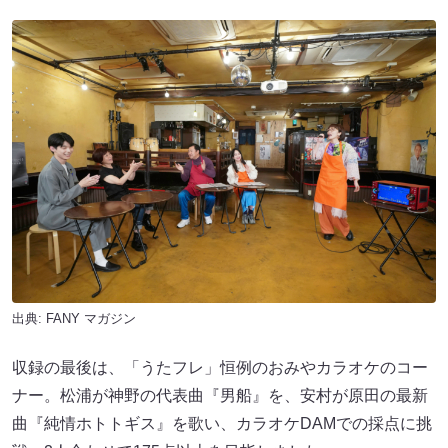
出典:
FANY マガジン
収録の最後は、「うたフレ」恒例のおみやカラオケのコー
ナー。松浦が神野の代表曲『男船』を、安村が原田の最新
曲『純情ホトトギス』を歌い、カラオケDAMでの採点に挑