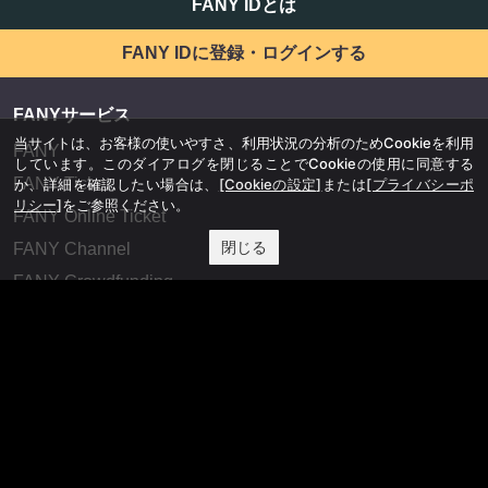
FANY IDとは
FANY IDに登録・ログインする
FANYサービス
当サイトは、お客様の使いやすさ、利用状況の分析のためCookieを利用
FANY
しています。このダイアログを閉じることでCookieの使用に同意する
FANY Ticket
か、詳細を確認したい場合は、
[Cookieの設定]
または
[プライバシーポ
リシー]
をご参照ください。
FANY Online Ticket
閉じる
FANY Channel
FANY Crowdfunding
FANY Mall
FANY Commu
法務・規約
プライバシーポリシー
反社会的勢力排除宣言