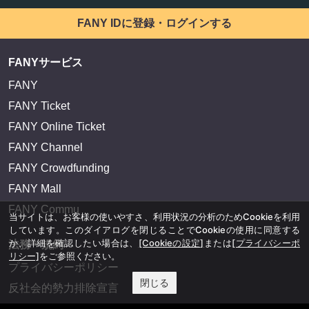
FANY IDに登録・ログインする
FANYサービス
FANY
FANY Ticket
FANY Online Ticket
FANY Channel
FANY Crowdfunding
FANY Mall
FANY Commu
当サイトは、お客様の使いやすさ、利用状況の分析のためCookieを利用
しています。このダイアログを閉じることでCookieの使用に同意する
か、詳細を確認したい場合は、
[Cookieの設定]
または
[プライバシーポ
法務・規約
リシー]
をご参照ください。
プライバシーポリシー
閉じる
反社会的勢力排除宣言