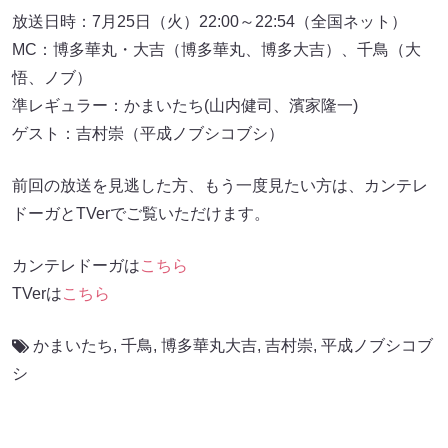
放送日時：7月25日（火）22:00～22:54（全国ネット）
MC：博多華丸・大吉（博多華丸、博多大吉）、千鳥（大
悟、ノブ）
準レギュラー：かまいたち(山内健司、濱家隆一)
ゲスト：吉村崇（平成ノブシコブシ）
前回の放送を見逃した方、もう一度見たい方は、カンテレ
ドーガとTVerでご覧いただけます。
カンテレドーガは
こちら
TVerは
こちら
かまいたち
,
千鳥
,
博多華丸大吉
,
吉村崇
,
平成ノブシコブ
シ