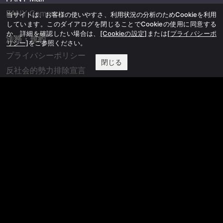
FANY Commu
当サイトは、お客様の使いやすさ、利用状況の分析のためCookieを利用
しています。このダイアログを閉じることでCookieの使用に同意する
か、詳細を確認したい場合は、
[Cookieの設定]
または
[プライバシーポ
法務・規約
リシー]
をご参照ください。
プライバシーポリシー
閉じる
反社会的勢力排除宣言
会社情報
吉本興業株式会社
お問い合わせ
その他
よしもとニュースセンターアーカイブ
©YOSHIMOTO KOGYO, All Rights Reserved.