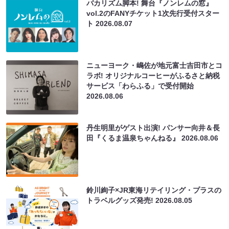
バカリズム脚本! 舞台『ノンレムの窓』
vol.2のFANYチケット1次先行受付スター
ト
2026.08.07
ニューヨーク・嶋佐が地元富士吉田市とコ
ラボ! オリジナルコーヒーがふるさと納税
サービス「わらふる」で受付開始
2026.08.06
丹生明里がゲスト出演! パンサー向井＆長
田『くるま温泉ちゃんねる』
2026.08.06
鈴川絢子×JR東海リテイリング・プラスの
トラベルグッズ発売!
2026.08.05