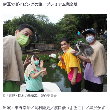
伊豆でダイビングの旅 プレミアム完全版
©「東野・岡村の旅猿22」製作委員会
出演：東野幸治／岡村隆史／濱口優（よゐこ）／黒沢かず