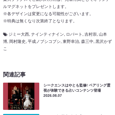
ルマグネットをプレゼントします。
※各デザインは変更になる可能性がございます。
※特典は無くなり次第終了となります。
ジミー大西
,
ナインティナイン
,
ロバート
,
吉村崇
,
山本
博
,
岡村隆史
,
平成ノブシコブシ
,
東野幸治
,
森三中
,
黒沢かず
こ
関連記事
シークエンスはやとも監修! ペアリング霊
視が体験できる占いコンテンツ登場
2026.08.07