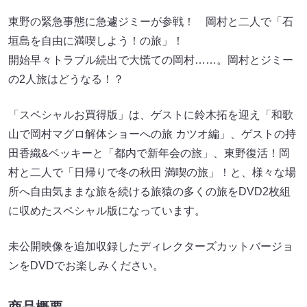
東野の緊急事態に急遽ジミーが参戦！ 岡村と二人で「石
垣島を自由に満喫しよう！の旅」！
開始早々トラブル続出で大慌ての岡村……。岡村とジミー
の2人旅はどうなる！？
「スペシャルお買得版」は、ゲストに鈴木拓を迎え「和歌
山で岡村マグロ解体ショーへの旅 カツオ編」、ゲストの持
田香織&ベッキーと「都内で新年会の旅」、東野復活！岡
村と二人で「日帰りで冬の秋田 満喫の旅」！と、様々な場
所へ自由気ままな旅を続ける旅猿の多くの旅をDVD2枚組
に収めたスペシャル版になっています。
未公開映像を追加収録したディレクターズカットバージョ
ンをDVDでお楽しみください。