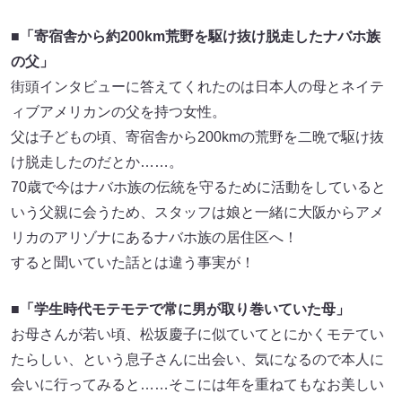
■「寄宿舎から約200km荒野を駆け抜け脱走したナバホ族
の父」
街頭インタビューに答えてくれたのは日本人の母とネイテ
ィブアメリカンの父を持つ女性。
父は子どもの頃、寄宿舎から200kmの荒野を二晩で駆け抜
け脱走したのだとか……。
70歳で今はナバホ族の伝統を守るために活動をしていると
いう父親に会うため、スタッフは娘と一緒に大阪からアメ
リカのアリゾナにあるナバホ族の居住区へ！
すると聞いていた話とは違う事実が！
■「学生時代モテモテで常に男が取り巻いていた母」
お母さんが若い頃、松坂慶子に似ていてとにかくモテてい
たらしい、という息子さんに出会い、気になるので本人に
会いに行ってみると……そこには年を重ねてもなお美しい