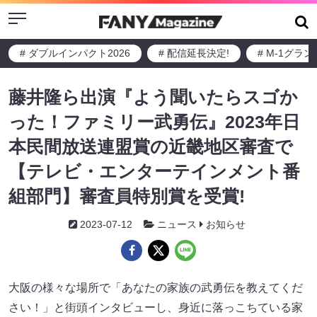
Menu
# ダブルインパクト2026
# 配信延長決定!
# M-1グラ
藤井隆ら出演『よう聞いたらスゴか
った！ファミリー武勇伝』2023年日
本民間放送連盟賞の近畿地区審査で
【テレビ・エンターテインメント番
組部門】審査員特別賞を受賞!
2023-07-12
ニュース
お知らせ
大阪の様々な場所で「あなたの家族の武勇伝を教えてくだ
さい！」と街頭インタビューし、身近に落っこちている家