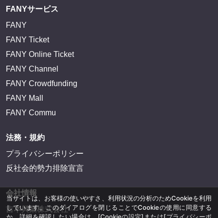
FANYサービス
FANY
FANY Ticket
FANY Online Ticket
FANY Channel
FANY Crowdfunding
FANY Mall
FANY Commu
法務・規約
プライバシーポリシー
反社会的勢力排除宣言
会社情報
当サイトは、お客様の使いやすさ、利用状況の分析のためCookieを利用
しています。このダイアログを閉じることでCookieの使用に同意する
吉本興業株式会社
か、詳細を確認したい場合は、
[Cookieの設定]
または
[プライバシーポ