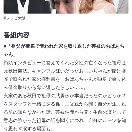
©テレビ大阪
番組内容
■「祖父が麻雀で奪われた家を取り返した芸妓のおばあち
ゃん」
街頭インタビューに答えてくれた女性の亡くなった祖母は
元秋田芸妓。ギャンブル狂いだったおじいちゃんが賭け麻
雀で取られた家の権利書を、おばあちゃんが単身で乗り込
み借金取りから奪い返したらしい……。
実家のある秋田で祖母の武勇伝が本当だったのかどうか？
をスタッフと一緒に探る孫……父親から聞く自分が生まれ
る前の知らなかった話、芸妓仲間から聞く生前の凜として
意志の強かった祖母の話を聞くにつれ、自分のルーツを知
り思わず涙する場面も。