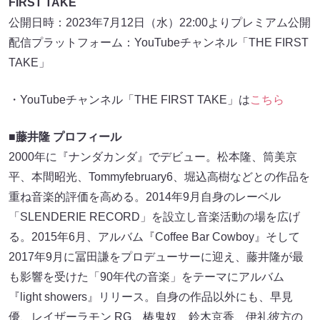
FIRST TAKE
公開日時：2023年7月12日（水）22:00よりプレミアム公開
配信プラットフォーム：YouTubeチャンネル「THE FIRST
TAKE」
・YouTubeチャンネル「THE FIRST TAKE」は
こちら
■藤井隆 プロフィール
2000年に『ナンダカンダ』でデビュー。松本隆、筒美京
平、本間昭光、Tommyfebruary6、堀込高樹などとの作品を
重ね音楽的評価を高める。2014年9月自身のレーベル
「SLENDERIE RECORD」を設立し音楽活動の場を広げ
る。2015年6月、アルバム『Coffee Bar Cowboy』そして
2017年9月に冨田謙をプロデューサーに迎え、藤井隆が最
も影響を受けた「90年代の音楽」をテーマにアルバム
『light showers』リリース。自身の作品以外にも、早見
優、レイザーラモン RG、椿鬼奴、鈴木京香、伊礼彼方の