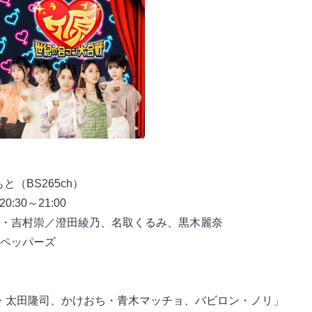
（BS265ch）
0:30～21:00
・吉村崇／澄田綾乃、名取くるみ、黒木麗奈
ペッパーズ
ぬ・太田隆司、かけおち・青木マッチョ、バビロン・ノリ」