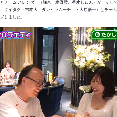
とチーム スレンダー（鞠奈、紺野栞、香水じゅん）が、そして
、ダイタク・吉本大、ダンビラムーチョ・大原優一）とチーム
グしました。