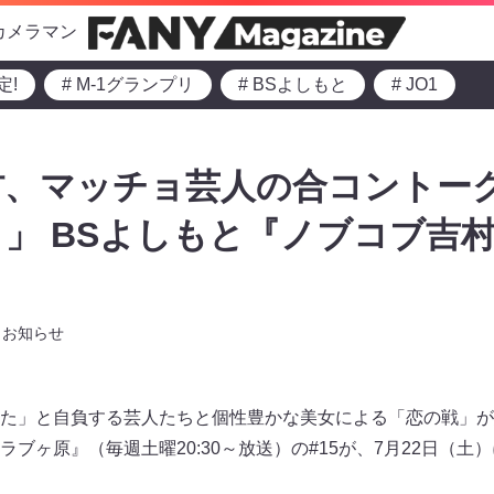
カメラマン
定!
# M-1グランプリ
# BSよしもと
# JO1
村、マッチョ芸人の合コントー
」 BSよしもと『ノブコブ吉
お知らせ
た」と自負する芸人たちと個性豊かな美女による「恋の戦」が
ブヶ原』（毎週土曜20:30～放送）の#15が、7月22日（土