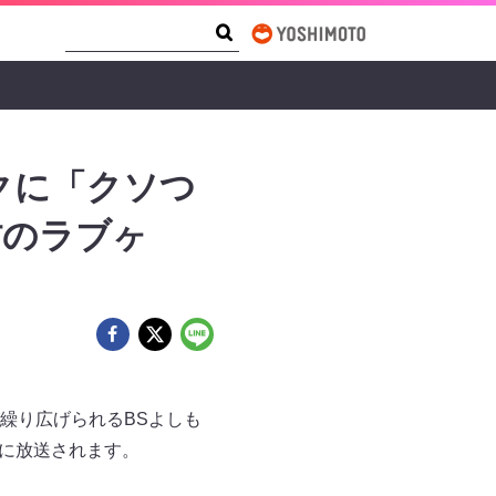
Search Form
Search
クに「クソつ
村のラブヶ
繰り広げられるBSよしも
）に放送されます。