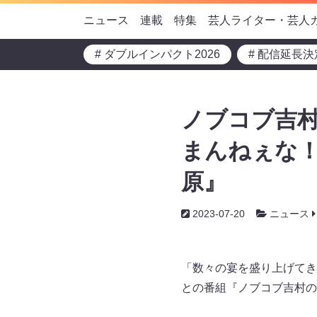
ニュース
連載
特集
芸人ライター・芸人
# ダブルインパクト2026
# 配信延長決
ノブコブ吉
まんねぇな！
原』
2023-07-20
ニュース
「数々の宴を盛り上げてき
との番組『ノブコブ吉村のラ