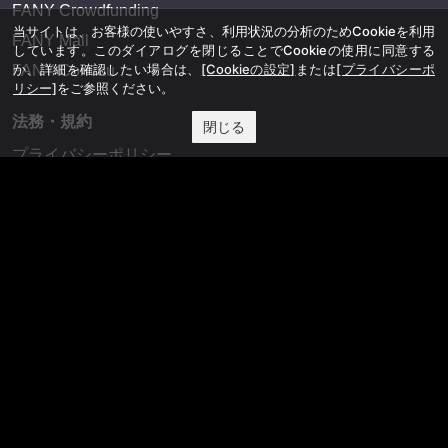
FANY Crowdfunding
当サイトは、お客様の使いやすさ、利用状況の分析のためCookieを利用
FANY Mall
しています。このダイアログを閉じることでCookieの使用に同意する
か、詳細を確認したい場合は、
[Cookieの設定]
または
[プライバシーポ
FANY Commu
リシー]
をご参照ください。
法務・規約
閉じる
プライバシーポリシー
反社会的勢力排除宣言
会社情報
吉本興業株式会社
お問い合わせ
その他
よしもとニュースセンターアーカイブ