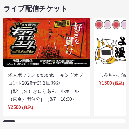
ライブ配信チケット
求人ボックス presents キングオブ
しみちゃむ寄席（
コント2026予選２回戦②
¥1500
(税込)
［8/4（火）きゅりあん 小ホール
（東京）開催分］（8/7 18:00）
¥2500
(税込)