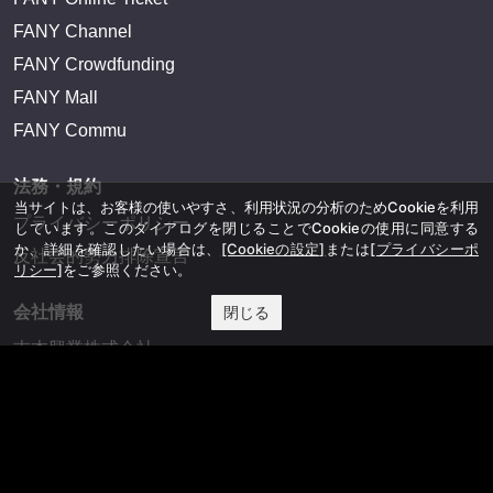
FANY Channel
FANY Crowdfunding
FANY Mall
FANY Commu
法務・規約
当サイトは、お客様の使いやすさ、利用状況の分析のためCookieを利用
プライバシーポリシー
しています。このダイアログを閉じることでCookieの使用に同意する
か、詳細を確認したい場合は、
[Cookieの設定]
または
[プライバシーポ
反社会的勢力排除宣言
リシー]
をご参照ください。
会社情報
閉じる
吉本興業株式会社
お問い合わせ
その他
よしもとニュースセンターアーカイブ