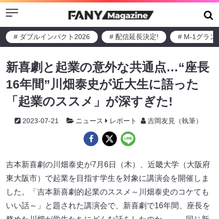
Menu
# ダブルインパクト2026
# 配信延長決定!
# M-1グラ
新喜劇と起業の意外な共通点…“座長
16年間”川畑泰史が近大生に語った
「起業のススメ」が深すぎた!
2023-07-21
ニュース
レポート
吉岡友見（執筆）
吉本新喜劇の川畑泰史が7月6日（木）、近畿大学（大阪府
東大阪市）で起業を目指す学生を対象に講演会を開催しま
した。「吉本新喜劇的起業のススメ～川畑泰史のコケても
いい話～」と題された講演会で、新喜劇で16年間、座長を