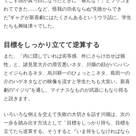
てこず頭が真っ白になったときに「寝んな！」とツッコま
れてできた……など、怪我の功名ならぬ“失敗からでき
た”ギャグが新喜劇にはたくさんあるというウラ話に、学生
たちも興味津々でした。
目標をしっかり立てて逆算する
また、「内に隠していれば劣等感、外にさらけ出せば個
性」と、諸見里大介の滑舌悪いネタ、川畑の顔がパンパン
とイジられるネタ、烏川耕一のひょっとこネタ、島田一の
介のハゲネタなどの映像を流すと学生たちも大笑い。新喜
劇の“イジり”を通し、マイナスなものが武器にもなり得る
と説きます。
いろいろな例えを交えて失敗の大切さを話す川畑は、次の
一歩を踏み出す方法として「目標をしっかり持ち、目標を
立てたら逆算する。そうすると『いま何をしなければなら