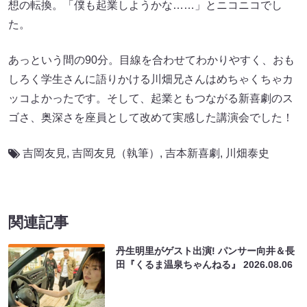
想の転換。「僕も起業しようかな……」とニコニコでし
た。
あっという間の90分。目線を合わせてわかりやすく、おも
しろく学生さんに語りかける川畑兄さんはめちゃくちゃカ
ッコよかったです。そして、起業ともつながる新喜劇のス
ゴさ、奥深さを座員として改めて実感した講演会でした！
吉岡友見
,
吉岡友見（執筆）
,
吉本新喜劇
,
川畑泰史
関連記事
丹生明里がゲスト出演! パンサー向井＆長
田『くるま温泉ちゃんねる』
2026.08.06