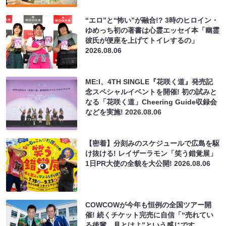
“エロ”と“怖い”が融合!? 3時のヒロイン・
ゆめっち初の著書は心霊エッセイ本「幽霊
彼氏が便座を上げてトイレするの」
2026.08.06
ME:I、4TH SINGLE『花咲く道』発売記
念スペシャルイベントを開催! 初の試みと
なる「花咲く道」Cheering Guide収録会
などを実施!
2026.08.06
【密着】分刻みのスケジュールで広島を駆
け抜ける! レイザーラモン「笑う錯覚展」
1日PR大使の全貌を大公開!
2026.08.06
COWCOWが今年も恒例の全国ツアー開
催! 続くチケット完売に自信「“売れてい
る後輩、見とけよ”という感じです