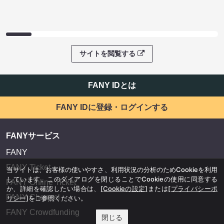
サイトを閲覧する
FANY IDとは
FANY IDに登録・ログインする
FANYサービス
FANY
FANY Ticket
当サイトは、お客様の使いやすさ、利用状況の分析のためCookieを利用
しています。このダイアログを閉じることでCookieの使用に同意する
FANY Online Ticket
か、詳細を確認したい場合は、
[Cookieの設定]
または
[プライバシーポ
FANY Channel
リシー]
をご参照ください。
FANY Crowdfunding
閉じる